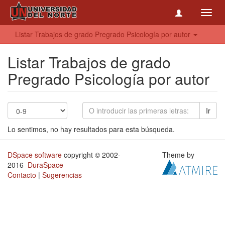
Toggl
navig
Listar Trabajos de grado Pregrado Psicología por autor
Listar Trabajos de grado
Pregrado Psicología por autor
Ir
Lo sentimos, no hay resultados para esta búsqueda.
DSpace software
copyright © 2002-
Theme by
2016
DuraSpace
Contacto
|
Sugerencias