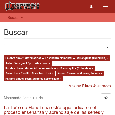
Toggl
navig
Buscar
Buscar
Ir
Palabra clave: Matemáticas -- Enseñanza elemental -- Barranquilla (Colombia) ×
Autor: Vanegas López, Alex José ×
Palabra clave: Matemáticas recreativas -- Barranquilla (Colombia) ×
Autor: Lara Carrillo, Francisco José ×
Autor: Camacho Montes, Johnny ×
Palabra clave: Estrategias de aprendizaje ×
Mostrar Filtros Avanzados
Mostrando ítems 1-1 de 1
La Torre de Hanoí una estrategia lúdica en el
proceso enseñanza y aprendizaje de las series y