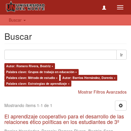
Toggl
navig
Buscar
Buscar
Ir
Autor: Romero Rivera, Beatriz ×
Palabra clave: Grupos de trabajo en educación ×
Palabra clave: Método de estudio ×
Autor: Barrios Hernández, Dorenis ×
Palabra clave: Estrategias de aprendizaje ×
Mostrar Filtros Avanzados
Mostrando ítems 1-1 de 1
El aprendizaje cooperativo para el desarrollo de las
relaciones ético políticas en los estudiantes de 3º
Barrios Hernández, Dorenis
;
Romero Rivera, Beatriz
;
Sanz