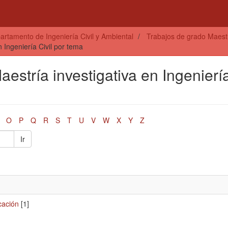
artamento de Ingeniería Civil y Ambiental
Trabajos de grado Maestrí
n Ingeniería Civil por tema
aestría investigativa en Ingenierí
O
P
Q
R
S
T
U
V
W
X
Y
Z
Ir
cación
[1]