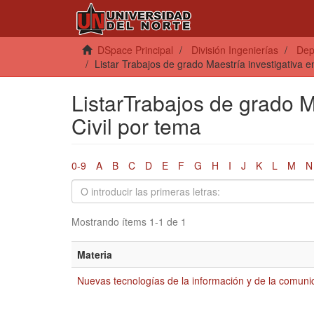
DSpace Principal
División Ingenierías
Dep
Listar Trabajos de grado Maestría investigativa e
ListarTrabajos de grado M
Civil por tema
0-9
A
B
C
D
E
F
G
H
I
J
K
L
M
N
Mostrando ítems 1-1 de 1
Materia
Nuevas tecnologías de la información y de la comuni