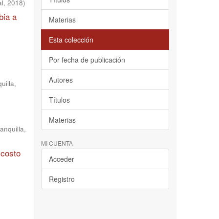
al
,
2018
)
bia a
Materias
Esta colección
Por fecha de publicación
Autores
uilla,
Títulos
Materias
anquilla,
MI CUENTA
 costo
Acceder
Registro