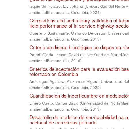
Izquierdo Herazo, Ely Johana
(
Universidad del NorteMa
ambientalBarranquilla, Colombia
,
2024
)
Correlations and preliminary validation of lab
field performance of in-service highway secti
Guerrero Bustamante, Oswaldo De Jesús
(
Universidad
ambientalBarranquilla, Colombia
,
2019
)
Criterio de diseño hidrológico de diques en r
Parodi Ojeda, Ismael David
(
Universidad del NorteMaest
ambientalBarranquilla
,
2016
)
Criterios de aceptación para la evaluación b
reforzado en Colombia
Arciniegas Aguilera, Alexander Miguel
(
Universidad del
ambientalBarranquilla, Colombia
,
2020
)
Cuantificación de incertidumbre en modelació
Linero Cueto, Carlos David
(
Universidad del NorteMaest
ambientalBarranquilla, Colombia
,
2019
)
Desarrollo de modelos de serviciabilidad para 
nacional de carreteras primaria