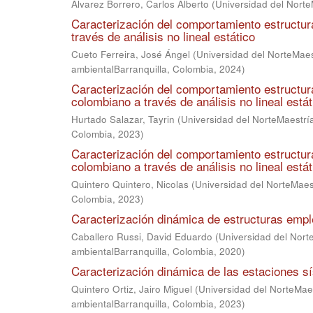
Álvarez Borrero, Carlos Alberto
(
Universidad del Norte
Caracterización del comportamiento estructu
través de análisis no lineal estático
Cueto Ferreira, José Ángel
(
Universidad del NorteMaest
ambientalBarranquilla, Colombia
,
2024
)
Caracterización del comportamiento estructur
colombiano a través de análisis no lineal estát
Hurtado Salazar, Tayrin
(
Universidad del NorteMaestría
Colombia
,
2023
)
Caracterización del comportamiento estructura
colombiano a través de análisis no lineal estát
Quintero Quintero, Nicolas
(
Universidad del NorteMaest
Colombia
,
2023
)
Caracterización dinámica de estructuras empl
Caballero Russi, David Eduardo
(
Universidad del Norte
ambientalBarranquilla, Colombia
,
2020
)
Caracterización dinámica de las estaciones s
Quintero Ortiz, Jairo Miguel
(
Universidad del NorteMaes
ambientalBarranquilla, Colombia
,
2023
)