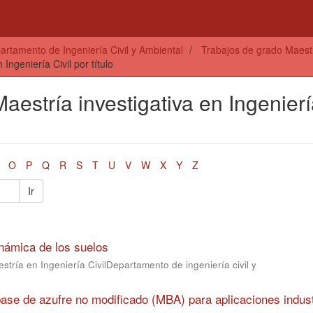
artamento de Ingeniería Civil y Ambiental
Trabajos de grado Maestrí
Ingeniería Civil por título
aestría investigativa en Ingenier
O
P
Q
R
S
T
U
V
W
X
Y
Z
Ir
námica de los suelos
stría en Ingeniería CivilDepartamento de ingeniería civil y
ase de azufre no modificado (MBA) para aplicaciones indust