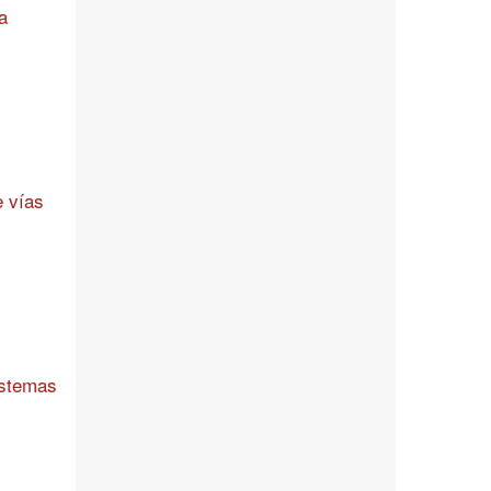
a
e vías
istemas