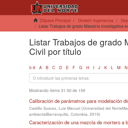
DSpace Principal
División Ingenierías
Dep
Listar Trabajos de grado Maestría investigativa en 
Listar Trabajos de grado M
Civil por título
0-9
A
B
C
D
E
F
G
H
I
J
K
L
M
N
Mostrando ítems 31-50 de 159
Calibración de parámetros para modelación di
Castillo Suarez, Luis Manuel
(
Universidad del NorteMae
ambientalBarranquilla, Colombia
,
2019
)
Caracterización de una mezcla de mortero a b