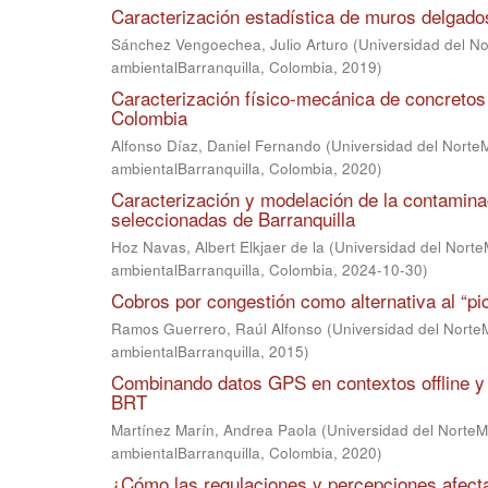
Caracterización estadística de muros delgado
Sánchez Vengoechea, Julio Arturo
(
Universidad del No
ambientalBarranquilla, Colombia
,
2019
)
Caracterización físico-mecánica de concretos
Colombia
Alfonso Díaz, Daniel Fernando
(
Universidad del NorteM
ambientalBarranquilla, Colombia
,
2020
)
Caracterización y modelación de la contamin
seleccionadas de Barranquilla
Hoz Navas, Albert Elkjaer de la
(
Universidad del NorteM
ambientalBarranquilla, Colombia
,
2024-10-30
)
Cobros por congestión como alternativa al “pi
Ramos Guerrero, Raúl Alfonso
(
Universidad del NorteM
ambientalBarranquilla
,
2015
)
Combinando datos GPS en contextos offline y 
BRT
Martínez Marín, Andrea Paola
(
Universidad del NorteMa
ambientalBarranquilla, Colombia
,
2020
)
¿Cómo las regulaciones y percepciones afectan