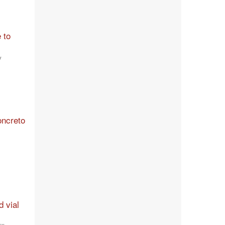
 to
y
oncreto
d vial