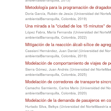
ambientalBarranquilla
,
2015
)
Metodología para la programación de dragados 
Doria García, Rubén de Jesús
(
Universidad del NorteM
ambientalBarranquilla, Colombia
,
2019
)
Una mirada a la "ciudad de los 15 minutos" d
López Fabra, María Fernanda
(
Universidad del NorteMa
ambientalBarranquilla, Colombia
,
2022
)
Mitigación de la reacción álcali-sílice de agr
Cassiani Hernández, Juan Daniel
(
Universidad del Nor
ambientalBarranquilla, Colombia
,
2019
)
Modelación de comportamiento de viajes de p
Sierra Gómez, Juan Andrés
(
Universidad del NorteMaes
ambientalBarranquilla, Colombia
,
2025
)
Modelación de corredores de transporte sincr
Camacho Sarmiento, Carlos Mario
(
Universidad del Nor
ambientalBarranquilla, Colombia
,
2020
)
Modelación de la demanda de pasajeros en cor
Hurtado Silva, Belkys
(
Universidad del NorteMaestría en