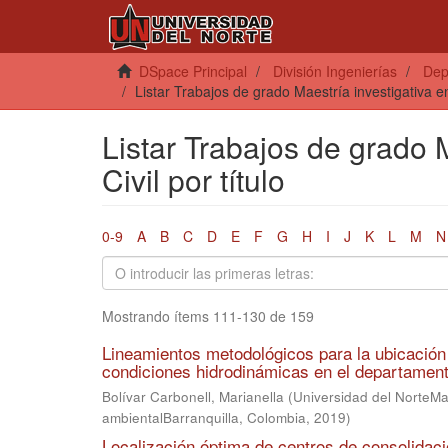
DSpace Principal
División Ingenierías
Dep
Listar Trabajos de grado Maestría investigativa en 
Listar Trabajos de grado M
Civil por título
0-9
A
B
C
D
E
F
G
H
I
J
K
L
M
N
Mostrando ítems 111-130 de 159
Lineamientos metodológicos para la ubicación 
condiciones hidrodinámicas en el departamento
Bolívar Carbonell, Marianella
(
Universidad del NorteMae
ambientalBarranquilla, Colombia
,
2019
)
Localización óptima de centros de consolidac