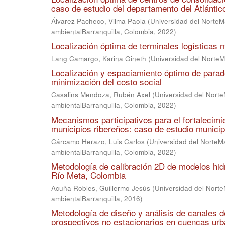
caso de estudio del departamento del Atlántic
Álvarez Pacheco, Vilma Paola
(
Universidad del NorteMa
ambientalBarranquilla, Colombia
,
2022
)
Localización óptima de terminales logísticas
Lang Camargo, Karina Gineth
(
Universidad del NorteMa
Localización y espaciamiento óptimo de parade
minimización del costo social
Casalins Mendoza, Rubén Axel
(
Universidad del NorteM
ambientalBarranquilla, Colombia
,
2022
)
Mecanismos participativos para el fortalecimie
municipios ribereños: caso de estudio municipi
Cárcamo Herazo, Luis Carlos
(
Universidad del NorteMa
ambientalBarranquilla, Colombia
,
2022
)
Metodología de calibración 2D de modelos hidr
Río Meta, Colombia
Acuña Robles, Guillermo Jesús
(
Universidad del NorteM
ambientalBarranquilla
,
2016
)
Metodología de diseño y análisis de canales d
prospectivos no estacionarios en cuencas ur