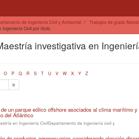
artamento de Ingeniería Civil y Ambiental
Trabajos de grado Maestrí
Ingeniería Civil por título
aestría investigativa en Ingenier
O
P
Q
R
S
T
U
V
W
X
Y
Z
Ir
de un parque eólico offshore asociados al clima marítimo y
 del Atlántico
stría en Ingeniería CivilDepartamento de ingeniería civil y
ión de productos agropecuarios considerando elección discre