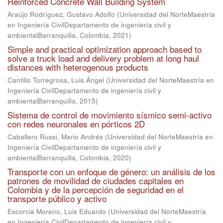
Reinforced Concrete Wall Building System
Araújo Rodríguez, Gustavo Adolfo
(
Universidad del NorteMaestría
en Ingeniería CivilDepartamento de ingeniería civil y
ambientalBarranquilla, Colombia
,
2021
)
Simple and practical optimization approach based to
solve a truck load and delivery problem at long haul
distances with heterogenous products
Cantillo Torregrosa, Luis Ángel
(
Universidad del NorteMaestría en
Ingeniería CivilDepartamento de ingeniería civil y
ambientalBarranquilla
,
2015
)
Sistema de control de movimiento sísmico semi-activo
con redes neuronales en pórticos 2D
Caballero Russi, Mario Andrés
(
Universidad del NorteMaestría en
Ingeniería CivilDepartamento de ingeniería civil y
ambientalBarranquilla, Colombia
,
2020
)
Transporte con un enfoque de género: un análisis de los
patrones de movilidad de ciudades capitales en
Colombia y de la percepción de seguridad en el
transporte público y activo
Escorcia Moreno, Luis Eduardo
(
Universidad del NorteMaestría
en Ingeniería CivilDepartamento de ingeniería civil y