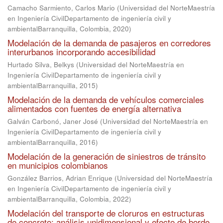
Camacho Sarmiento, Carlos Mario
(
Universidad del NorteMaestría
en Ingeniería CivilDepartamento de ingeniería civil y
ambientalBarranquilla, Colombia
,
2020
)
Modelación de la demanda de pasajeros en corredores
interurbanos incorporando accesibilidad
Hurtado Silva, Belkys
(
Universidad del NorteMaestría en
Ingeniería CivilDepartamento de ingeniería civil y
ambientalBarranquilla
,
2015
)
Modelación de la demanda de vehículos comerciales
alimentados con fuentes de energía alternativa
Galván Carbonó, Janer José
(
Universidad del NorteMaestría en
Ingeniería CivilDepartamento de ingeniería civil y
ambientalBarranquilla
,
2016
)
Modelación de la generación de siniestros de tránsito
en municipios colombianos
González Barrios, Adrian Enrique
(
Universidad del NorteMaestría
en Ingeniería CivilDepartamento de ingeniería civil y
ambientalBarranquilla, Colombia
,
2022
)
Modelación del transporte de cloruros en estructuras
de concreto: análisis unidimensional y efecto de borde