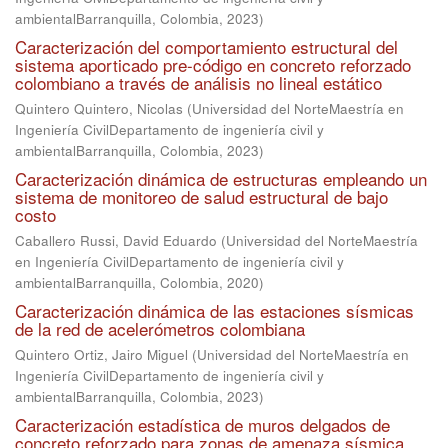
ambientalBarranquilla, Colombia
,
2023
)
Caracterización del comportamiento estructural del
sistema aporticado pre-código en concreto reforzado
colombiano a través de análisis no lineal estático
Quintero Quintero, Nicolas
(
Universidad del NorteMaestría en
Ingeniería CivilDepartamento de ingeniería civil y
ambientalBarranquilla, Colombia
,
2023
)
Caracterización dinámica de estructuras empleando un
sistema de monitoreo de salud estructural de bajo
costo
Caballero Russi, David Eduardo
(
Universidad del NorteMaestría
en Ingeniería CivilDepartamento de ingeniería civil y
ambientalBarranquilla, Colombia
,
2020
)
Caracterización dinámica de las estaciones sísmicas
de la red de acelerómetros colombiana
Quintero Ortiz, Jairo Miguel
(
Universidad del NorteMaestría en
Ingeniería CivilDepartamento de ingeniería civil y
ambientalBarranquilla, Colombia
,
2023
)
Caracterización estadística de muros delgados de
concreto reforzado para zonas de amenaza sísmica