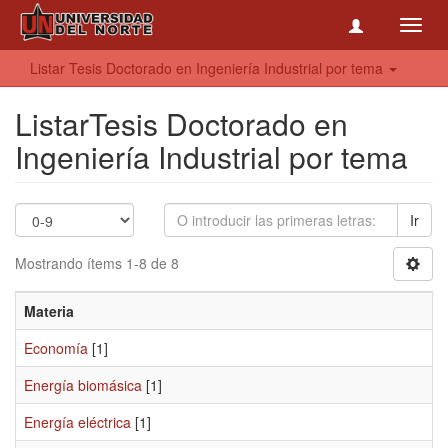
Toggl
navig
Listar Tesis Doctorado en Ingeniería Industrial por tema
ListarTesis Doctorado en
Ingeniería Industrial por tema
Ir
Mostrando ítems 1-8 de 8
Materia
Economía
[1]
Energía biomásica
[1]
Energía eléctrica
[1]