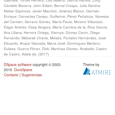
Gabriela
;
Torres Herrera, Luis Alberto
;
García Ramos, Lucy
;
Cándelo Becerra, John Edwin
;
Bernal Crespo, Julia Sandra
;
Kleber Espinosa, Javier Mauricio
;
Jiménez Blanco, Germán
Enrique
;
Cervantes Campo, Guillermo
;
Pérez Peñaloza, Vanessa
del Carmen
;
Serrano Gómez, María Paula
;
Moreno Villamizar,
Edgar Andrés
;
Ossa Vergara, María Carolina de la
;
Ríos García,
Ana Liliana
;
Herrera Ortega, Viannys
;
Gómez Cerón, Diego
Fernando
;
Mebarak Chams, Moisés
;
Fontalvo Hernández, José
Eduardo
;
Anaya Taboada, María José
;
Domínguez Merlano,
Eulises
;
Guerra Flórez, Dick
;
Martínez Gómez, Anabella
;
Castro
de Castro, Adela de,
(
2017
)
DSpace software
copyright © 2002-
Theme by
2016
DuraSpace
Contacto
|
Sugerencias