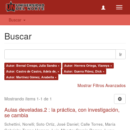
Toggl
navig
Buscar
Buscar
Ir
Autor: Bernal Crespo, Julia Sandra ×
Autor: Herrera Ortega, Viannys ×
Autor: Castro de Castro, Adela de, ×
Autor: Guerra Flórez, Dick ×
Autor: Martínez Gómez, Anabella ×
Mostrar Filtros Avanzados
Mostrando ítems 1-1 de 1
Aulas develadas.2 : la práctica, con investigación,
se cambia
Schettini, Norelli
;
Soto Ortiz, José Daniel
;
Calle Torres, María