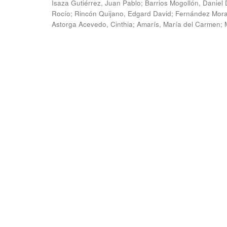
Isaza Gutiérrez, Juan Pablo
;
Barrios Mogollón, Daniel 
Rocío
;
Rincón Quijano, Edgard David
;
Fernández Moral
Astorga Acevedo, Cinthia
;
Amarís, María del Carmen
;