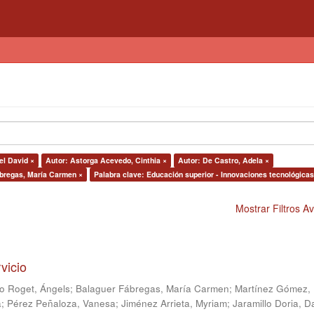
el David ×
Autor: Astorga Acevedo, Cinthia ×
Autor: De Castro, Adela ×
ábregas, María Carmen ×
Palabra clave: Educación superior - Innovaciones tecnológicas
Mostrar Filtros 
vicio
o Roget, Ángels
;
Balaguer Fábregas, María Carmen
;
Martínez Gómez,
a
;
Pérez Peñaloza, Vanesa
;
Jiménez Arrieta, Myriam
;
Jaramillo Doria, D