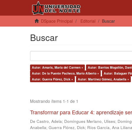
DSpace Principal
Editorial
Buscar
Buscar
Autor: Amarís, María del Carmen ×
Autor: Barrios Mogollón, Dani
Autor: De la Puente Pacheco, Mario Alberto ×
Autor: Balaguer F
Autor: Guerra Flórez, Dick ×
Autor: Martínez Gómez, Anabella ×
Mostrando ítems 1-1 de 1
Transformar para Educar 4: aprendizaje ser
De Castro, Adela
;
Domíngues Merlano, Ulises
;
Doming
Anabella
;
Guerra Flórez, Dick
;
Ríos García, Ana Lilian