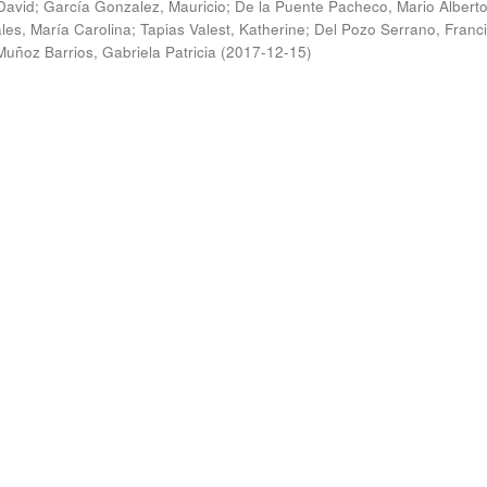
David
;
García Gonzalez, Mauricio
;
De la Puente Pacheco, Mario Albert
es, María Carolina
;
Tapias Valest, Katherine
;
Del Pozo Serrano, Franc
Muñoz Barrios, Gabriela Patricia
(
2017-12-15
)