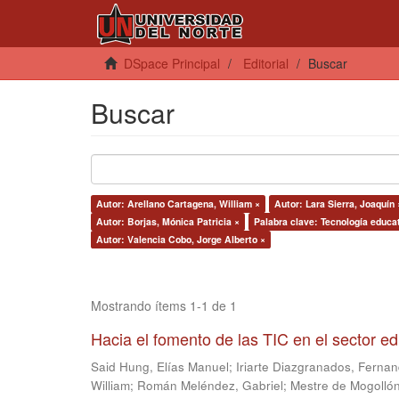
DSpace Principal
Editorial
Buscar
Buscar
Autor: Arellano Cartagena, William ×
Autor: Lara Sierra, Joaquín 
Autor: Borjas, Mónica Patricia ×
Palabra clave: Tecnología educa
Autor: Valencia Cobo, Jorge Alberto ×
Mostrando ítems 1-1 de 1
Hacia el fomento de las TIC en el sector e
Said Hung, Elías Manuel
;
Iriarte Diazgranados, Ferna
William
;
Román Meléndez, Gabriel
;
Mestre de Mogollón