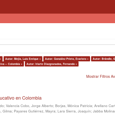
×
Autor: Mejía, Luis Enrique ×
Autor: González Prieto, Evaristo ×
Autor: Brändle, 
tiva -- Colombia ×
Autor: Iriarte Diazgranados, Fernando ×
Mostrar Filtros 
ducativo en Colombia
ndo
;
Valencia Cobo, Jorge Alberto
;
Borjas, Mónica Patricia
;
Arellano Car
, Gilma
;
Payares Gutiérrez, Mayra
;
Lara Sierra, Joaquín
;
Jabba Molina