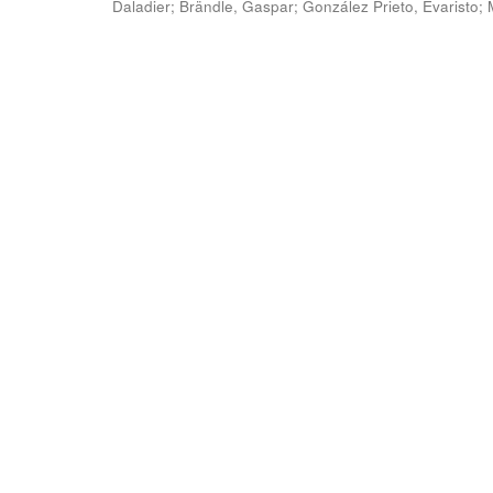
Daladier
;
Brändle, Gaspar
;
González Prieto, Evaristo
;