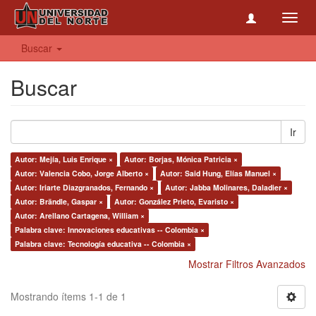
Toggl
navig
Buscar
Buscar
Ir
Autor: Mejía, Luis Enrique ×
Autor: Borjas, Mónica Patricia ×
Autor: Valencia Cobo, Jorge Alberto ×
Autor: Said Hung, Elías Manuel ×
Autor: Iriarte Diazgranados, Fernando ×
Autor: Jabba Molinares, Daladier ×
Autor: Brändle, Gaspar ×
Autor: González Prieto, Evaristo ×
Autor: Arellano Cartagena, William ×
Palabra clave: Innovaciones educativas -- Colombia ×
Palabra clave: Tecnología educativa -- Colombia ×
Mostrar Filtros Avanzados
Mostrando ítems 1-1 de 1