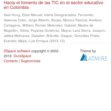
Hacia el fomento de las TIC en el sector educativo
en Colombia
Said Hung, Elías Manuel
;
Iriarte Diazgranados, Fernando
;
Valencia Cobo, Jorge Alberto
;
Borjas, Mónica Patricia
;
Arellano
Cartagena, William
;
Román Meléndez, Gabriel
;
Mestre de
Mogollón, Gilma
;
Payares Gutiérrez, Mayra
;
Lara Sierra, Joaquín
;
Jabba Molinares, Daladier
;
Brändle, Gaspar
;
González Prieto,
Evaristo
;
Mejía, Luis Enrique
(
2015-12
)
DSpace software
copyright © 2002-
Theme by
2016
DuraSpace
Contacto
|
Sugerencias