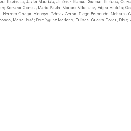
ber Espinosa, Javier Mauricio
;
Jiménez Blanco, Germán Enrique
;
Cerv
en
;
Serrano Gómez, María Paula
;
Moreno Villamizar, Edgar Andrés
;
Os
a
;
Herrera Ortega, Viannys
;
Gómez Cerón, Diego Fernando
;
Mebarak C
boada, María José
;
Domínguez Merlano, Eulises
;
Guerra Flórez, Dick
;