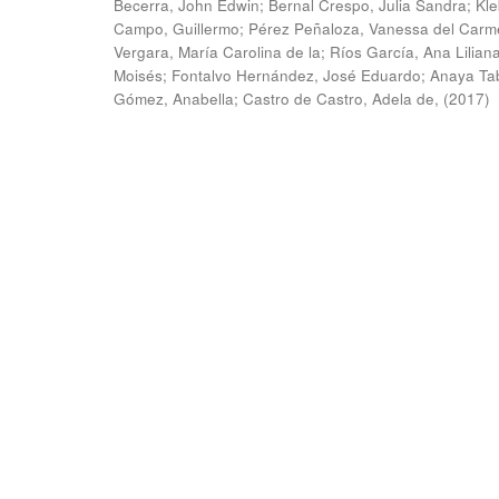
Becerra, John Edwin
;
Bernal Crespo, Julia Sandra
;
Kle
Campo, Guillermo
;
Pérez Peñaloza, Vanessa del Carm
Vergara, María Carolina de la
;
Ríos García, Ana Lilian
Moisés
;
Fontalvo Hernández, José Eduardo
;
Anaya Ta
Gómez, Anabella
;
Castro de Castro, Adela de,
(
2017
)