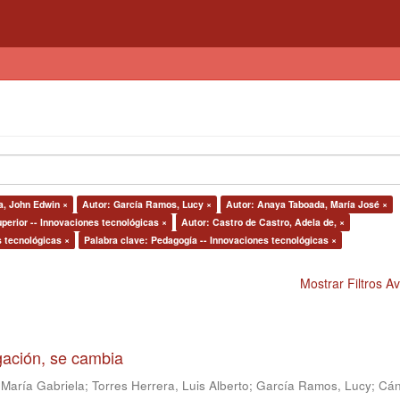
a, John Edwin ×
Autor: García Ramos, Lucy ×
Autor: Anaya Taboada, María José ×
perior -- Innovaciones tecnológicas ×
Autor: Castro de Castro, Adela de, ×
s tecnológicas ×
Palabra clave: Pedagogía -- Innovaciones tecnológicas ×
Mostrar Filtros 
igación, se cambia
 María Gabriela
;
Torres Herrera, Luis Alberto
;
García Ramos, Lucy
;
Cán