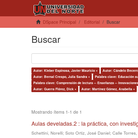
DSpace Principal
Editorial
Buscar
Buscar
Autor: Kleber Espinosa, Javier Mauricio ×
Autor: Cándelo Becerr
Autor: Bernal Crespo, Julia Sandra ×
Palabra clave: Educación su
Palabra clave: Comprensión de lectura -- Enseñanza -- Innovacione
Autor: Guerra Flórez, Dick ×
Autor: Martínez Gómez, Anabella ×
Mostrando ítems 1-1 de 1
Aulas develadas.2 : la práctica, con invest
Schettini, Norelli
;
Soto Ortiz, José Daniel
;
Calle Torres,