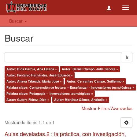
Toggl
navig
Buscar
Buscar
Ir
Autor: Ríos García, Ana Liliana ×
Autor: Bernal Crespo, Julia Sandra ×
Autor: Fontalvo Hernández, José Eduardo ×
Autor: Anaya Taboada, María José ×
Autor: Cervantes Campo, Guillermo ×
Palabra clave: Comprensión de lectura -- Enseñanza -- Innovaciones tecnológicas ×
Palabra clave: Pedagogía -- Innovaciones tecnológicas ×
Autor: Guerra Flórez, Dick ×
Autor: Martínez Gómez, Anabella ×
Mostrar Filtros Avanzados
Mostrando ítems 1-1 de 1
Aulas develadas.2 : la práctica, con investigación,