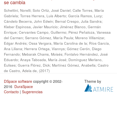
se cambia
Schettini, Norelli
;
Soto Ortiz, José Daniel
;
Calle Torres, María
Gabriela
;
Torres Herrera, Luis Alberto
;
García Ramos, Lucy
;
Cándelo Becerra, John Edwin
;
Bernal Crespo, Julia Sandra
;
Kleber Espinosa, Javier Mauricio
;
Jiménez Blanco, Germán
Enrique
;
Cervantes Campo, Guillermo
;
Pérez Peñaloza, Vanessa
del Carmen
;
Serrano Gómez, María Paula
;
Moreno Villamizar,
Edgar Andrés
;
Ossa Vergara, María Carolina de la
;
Ríos García,
Ana Liliana
;
Herrera Ortega, Viannys
;
Gómez Cerón, Diego
Fernando
;
Mebarak Chams, Moisés
;
Fontalvo Hernández, José
Eduardo
;
Anaya Taboada, María José
;
Domínguez Merlano,
Eulises
;
Guerra Flórez, Dick
;
Martínez Gómez, Anabella
;
Castro
de Castro, Adela de,
(
2017
)
DSpace software
copyright © 2002-
Theme by
2016
DuraSpace
Contacto
|
Sugerencias