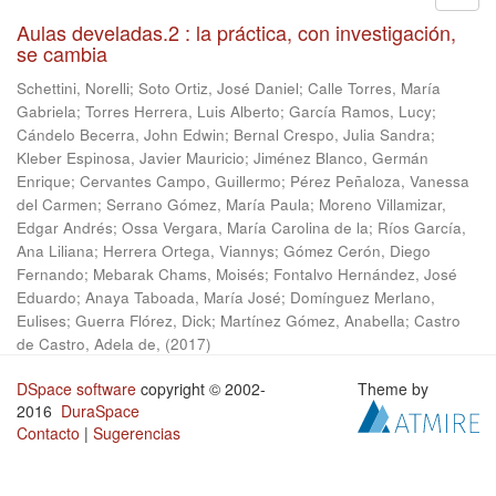
Aulas develadas.2 : la práctica, con investigación,
se cambia
Schettini, Norelli
;
Soto Ortiz, José Daniel
;
Calle Torres, María
Gabriela
;
Torres Herrera, Luis Alberto
;
García Ramos, Lucy
;
Cándelo Becerra, John Edwin
;
Bernal Crespo, Julia Sandra
;
Kleber Espinosa, Javier Mauricio
;
Jiménez Blanco, Germán
Enrique
;
Cervantes Campo, Guillermo
;
Pérez Peñaloza, Vanessa
del Carmen
;
Serrano Gómez, María Paula
;
Moreno Villamizar,
Edgar Andrés
;
Ossa Vergara, María Carolina de la
;
Ríos García,
Ana Liliana
;
Herrera Ortega, Viannys
;
Gómez Cerón, Diego
Fernando
;
Mebarak Chams, Moisés
;
Fontalvo Hernández, José
Eduardo
;
Anaya Taboada, María José
;
Domínguez Merlano,
Eulises
;
Guerra Flórez, Dick
;
Martínez Gómez, Anabella
;
Castro
de Castro, Adela de,
(
2017
)
DSpace software
copyright © 2002-
Theme by
2016
DuraSpace
Contacto
|
Sugerencias