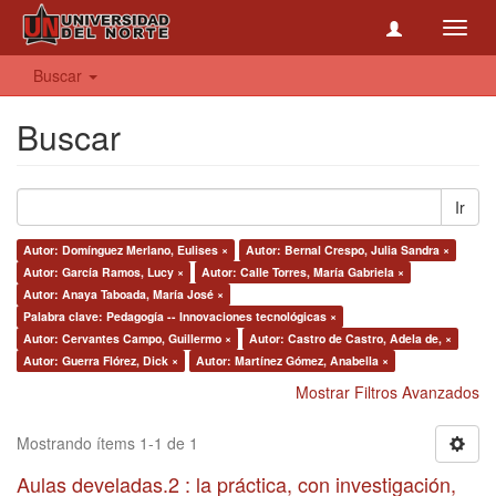
Toggl
navig
Buscar
Buscar
Ir
Autor: Domínguez Merlano, Eulises ×
Autor: Bernal Crespo, Julia Sandra ×
Autor: García Ramos, Lucy ×
Autor: Calle Torres, María Gabriela ×
Autor: Anaya Taboada, María José ×
Palabra clave: Pedagogía -- Innovaciones tecnológicas ×
Autor: Cervantes Campo, Guillermo ×
Autor: Castro de Castro, Adela de, ×
Autor: Guerra Flórez, Dick ×
Autor: Martínez Gómez, Anabella ×
Mostrar Filtros Avanzados
Mostrando ítems 1-1 de 1
Aulas develadas.2 : la práctica, con investigación,