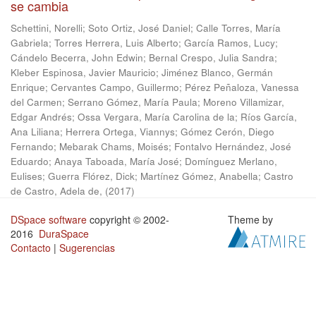
se cambia
Schettini, Norelli
;
Soto Ortiz, José Daniel
;
Calle Torres, María
Gabriela
;
Torres Herrera, Luis Alberto
;
García Ramos, Lucy
;
Cándelo Becerra, John Edwin
;
Bernal Crespo, Julia Sandra
;
Kleber Espinosa, Javier Mauricio
;
Jiménez Blanco, Germán
Enrique
;
Cervantes Campo, Guillermo
;
Pérez Peñaloza, Vanessa
del Carmen
;
Serrano Gómez, María Paula
;
Moreno Villamizar,
Edgar Andrés
;
Ossa Vergara, María Carolina de la
;
Ríos García,
Ana Liliana
;
Herrera Ortega, Viannys
;
Gómez Cerón, Diego
Fernando
;
Mebarak Chams, Moisés
;
Fontalvo Hernández, José
Eduardo
;
Anaya Taboada, María José
;
Domínguez Merlano,
Eulises
;
Guerra Flórez, Dick
;
Martínez Gómez, Anabella
;
Castro
de Castro, Adela de,
(
2017
)
DSpace software
copyright © 2002-
Theme by
2016
DuraSpace
Contacto
|
Sugerencias