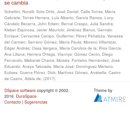
se cambia
Schettini, Norelli
;
Soto Ortiz, José Daniel
;
Calle Torres, María
Gabriela
;
Torres Herrera, Luis Alberto
;
García Ramos, Lucy
;
Cándelo Becerra, John Edwin
;
Bernal Crespo, Julia Sandra
;
Kleber Espinosa, Javier Mauricio
;
Jiménez Blanco, Germán
Enrique
;
Cervantes Campo, Guillermo
;
Pérez Peñaloza, Vanessa
del Carmen
;
Serrano Gómez, María Paula
;
Moreno Villamizar,
Edgar Andrés
;
Ossa Vergara, María Carolina de la
;
Ríos García,
Ana Liliana
;
Herrera Ortega, Viannys
;
Gómez Cerón, Diego
Fernando
;
Mebarak Chams, Moisés
;
Fontalvo Hernández, José
Eduardo
;
Anaya Taboada, María José
;
Domínguez Merlano,
Eulises
;
Guerra Flórez, Dick
;
Martínez Gómez, Anabella
;
Castro
de Castro, Adela de,
(
2017
)
DSpace software
copyright © 2002-
Theme by
2016
DuraSpace
Contacto
|
Sugerencias