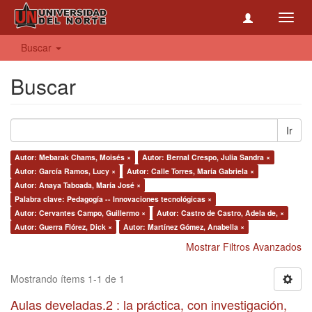
Toggl
navig
Buscar
Buscar
Ir
Autor: Mebarak Chams, Moisés ×
Autor: Bernal Crespo, Julia Sandra ×
Autor: García Ramos, Lucy ×
Autor: Calle Torres, María Gabriela ×
Autor: Anaya Taboada, María José ×
Palabra clave: Pedagogía -- Innovaciones tecnológicas ×
Autor: Cervantes Campo, Guillermo ×
Autor: Castro de Castro, Adela de, ×
Autor: Guerra Flórez, Dick ×
Autor: Martínez Gómez, Anabella ×
Mostrar Filtros Avanzados
Mostrando ítems 1-1 de 1
Aulas develadas.2 : la práctica, con investigación,