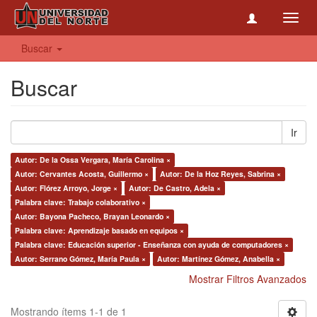
Toggl
navig
Buscar
Buscar
Ir
Autor: De la Ossa Vergara, María Carolina ×
Autor: Cervantes Acosta, Guillermo ×
Autor: De la Hoz Reyes, Sabrina ×
Autor: Flórez Arroyo, Jorge ×
Autor: De Castro, Adela ×
Palabra clave: Trabajo colaborativo ×
Autor: Bayona Pacheco, Brayan Leonardo ×
Palabra clave: Aprendizaje basado en equipos ×
Palabra clave: Educación superior - Enseñanza con ayuda de computadores ×
Autor: Serrano Gómez, María Paula ×
Autor: Martínez Gómez, Anabella ×
Mostrar Filtros Avanzados
Mostrando ítems 1-1 de 1