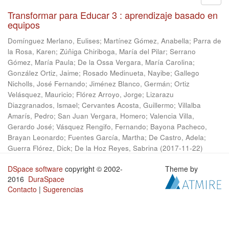
Transformar para Educar 3 : aprendizaje basado en
equipos
Domínguez Merlano, Eulises
;
Martínez Gómez, Anabella
;
Parra de
la Rosa, Karen
;
Zúñiga Chiriboga, María del Pilar
;
Serrano
Gómez, María Paula
;
De la Ossa Vergara, María Carolina
;
González Ortiz, Jaime
;
Rosado Medinueta, Nayibe
;
Gallego
Nicholls, José Fernando
;
Jiménez Blanco, Germán
;
Ortiz
Velásquez, Mauricio
;
Flórez Arroyo, Jorge
;
Lizarazu
Diazgranados, Ismael
;
Cervantes Acosta, Guillermo
;
Villalba
Amarís, Pedro
;
San Juan Vergara, Homero
;
Valencia Villa,
Gerardo José
;
Vásquez Rengifo, Fernando
;
Bayona Pacheco,
Brayan Leonardo
;
Fuentes García, Martha
;
De Castro, Adela
;
Guerra Flórez, Dick
;
De la Hoz Reyes, Sabrina
(
2017-11-22
)
DSpace software
copyright © 2002-
Theme by
2016
DuraSpace
Contacto
|
Sugerencias