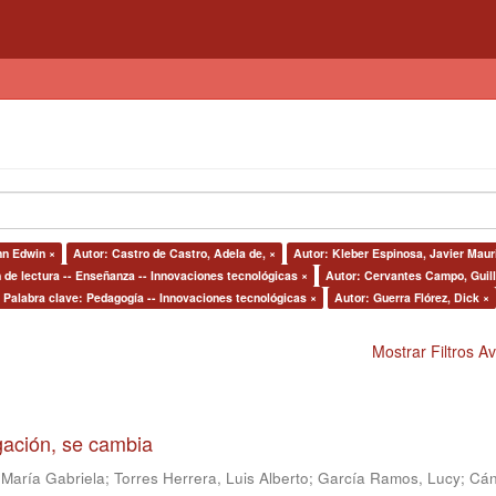
hn Edwin ×
Autor: Castro de Castro, Adela de, ×
Autor: Kleber Espinosa, Javier Maur
de lectura -- Enseñanza -- Innovaciones tecnológicas ×
Autor: Cervantes Campo, Guil
Palabra clave: Pedagogía -- Innovaciones tecnológicas ×
Autor: Guerra Flórez, Dick ×
Mostrar Filtros 
igación, se cambia
 María Gabriela
;
Torres Herrera, Luis Alberto
;
García Ramos, Lucy
;
Cán