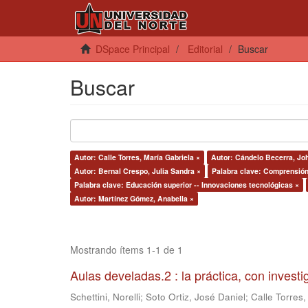
DSpace Principal
Editorial
Buscar
Buscar
Autor: Calle Torres, María Gabriela ×
Autor: Cándelo Becerra, Jo
Autor: Bernal Crespo, Julia Sandra ×
Palabra clave: Comprensión 
Palabra clave: Educación superior -- Innovaciones tecnológicas ×
Autor: Martínez Gómez, Anabella ×
Mostrando ítems 1-1 de 1
Aulas develadas.2 : la práctica, con invest
Schettini, Norelli
;
Soto Ortiz, José Daniel
;
Calle Torres,