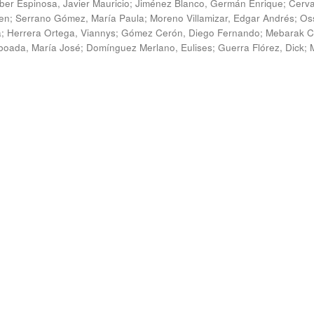
ber Espinosa, Javier Mauricio
;
Jiménez Blanco, Germán Enrique
;
Cerv
en
;
Serrano Gómez, María Paula
;
Moreno Villamizar, Edgar Andrés
;
Os
a
;
Herrera Ortega, Viannys
;
Gómez Cerón, Diego Fernando
;
Mebarak C
boada, María José
;
Domínguez Merlano, Eulises
;
Guerra Flórez, Dick
;