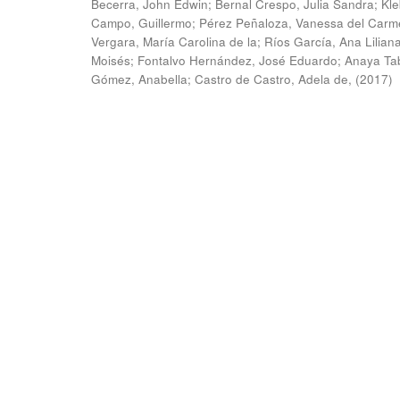
Becerra, John Edwin
;
Bernal Crespo, Julia Sandra
;
Kle
Campo, Guillermo
;
Pérez Peñaloza, Vanessa del Carm
Vergara, María Carolina de la
;
Ríos García, Ana Lilian
Moisés
;
Fontalvo Hernández, José Eduardo
;
Anaya Ta
Gómez, Anabella
;
Castro de Castro, Adela de,
(
2017
)