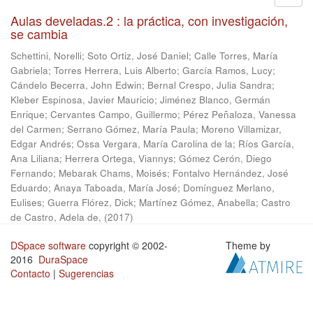
Aulas develadas.2 : la práctica, con investigación,
se cambia
Schettini, Norelli
;
Soto Ortiz, José Daniel
;
Calle Torres, María
Gabriela
;
Torres Herrera, Luis Alberto
;
García Ramos, Lucy
;
Cándelo Becerra, John Edwin
;
Bernal Crespo, Julia Sandra
;
Kleber Espinosa, Javier Mauricio
;
Jiménez Blanco, Germán
Enrique
;
Cervantes Campo, Guillermo
;
Pérez Peñaloza, Vanessa
del Carmen
;
Serrano Gómez, María Paula
;
Moreno Villamizar,
Edgar Andrés
;
Ossa Vergara, María Carolina de la
;
Ríos García,
Ana Liliana
;
Herrera Ortega, Viannys
;
Gómez Cerón, Diego
Fernando
;
Mebarak Chams, Moisés
;
Fontalvo Hernández, José
Eduardo
;
Anaya Taboada, María José
;
Domínguez Merlano,
Eulises
;
Guerra Flórez, Dick
;
Martínez Gómez, Anabella
;
Castro
de Castro, Adela de,
(
2017
)
DSpace software
copyright © 2002-
Theme by
2016
DuraSpace
Contacto
|
Sugerencias