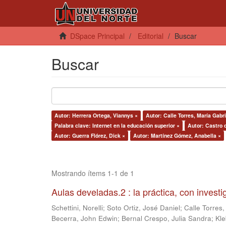
DSpace Principal
Editorial
Buscar
Buscar
Autor: Herrera Ortega, Viannys ×
Autor: Calle Torres, María Gabri
Palabra clave: Internet en la educación superior ×
Autor: Castro 
Autor: Guerra Flórez, Dick ×
Autor: Martínez Gómez, Anabella ×
Mostrando ítems 1-1 de 1
Aulas develadas.2 : la práctica, con invest
Schettini, Norelli
;
Soto Ortiz, José Daniel
;
Calle Torres,
Becerra, John Edwin
;
Bernal Crespo, Julia Sandra
;
Kle