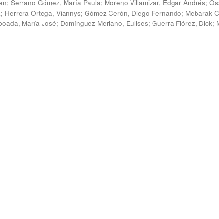
en
;
Serrano Gómez, María Paula
;
Moreno Villamizar, Edgar Andrés
;
Os
a
;
Herrera Ortega, Viannys
;
Gómez Cerón, Diego Fernando
;
Mebarak C
boada, María José
;
Domínguez Merlano, Eulises
;
Guerra Flórez, Dick
;