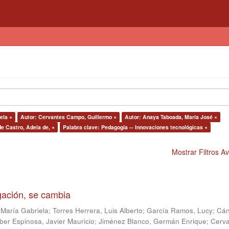
ela ×
Autor: Cervantes Campo, Guillermo ×
Autor: Anaya Taboada, María José ×
de Castro, Adela de, ×
Palabra clave: Pedagogía -- Innovaciones tecnológicas ×
Mostrar Filtros 
igación, se cambia
 María Gabriela
;
Torres Herrera, Luis Alberto
;
García Ramos, Lucy
;
Cán
ber Espinosa, Javier Mauricio
;
Jiménez Blanco, Germán Enrique
;
Cerv