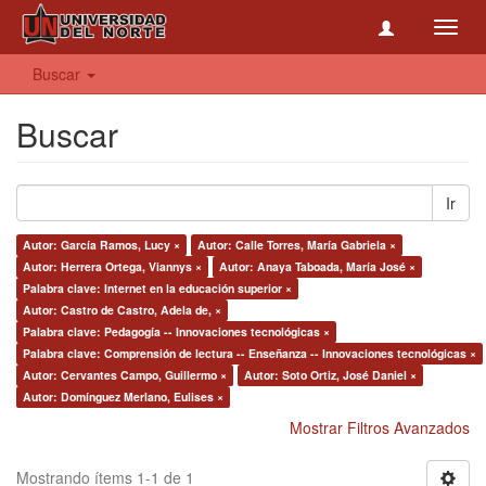
Toggl
navig
Buscar
Buscar
Ir
Autor: García Ramos, Lucy ×
Autor: Calle Torres, María Gabriela ×
Autor: Herrera Ortega, Viannys ×
Autor: Anaya Taboada, María José ×
Palabra clave: Internet en la educación superior ×
Autor: Castro de Castro, Adela de, ×
Palabra clave: Pedagogía -- Innovaciones tecnológicas ×
Palabra clave: Comprensión de lectura -- Enseñanza -- Innovaciones tecnológicas ×
Autor: Cervantes Campo, Guillermo ×
Autor: Soto Ortiz, José Daniel ×
Autor: Domínguez Merlano, Eulises ×
Mostrar Filtros Avanzados
Mostrando ítems 1-1 de 1