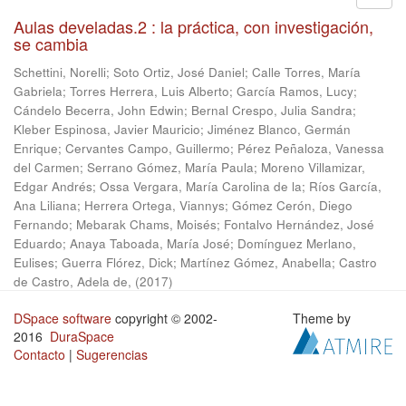
Aulas develadas.2 : la práctica, con investigación,
se cambia
Schettini, Norelli
;
Soto Ortiz, José Daniel
;
Calle Torres, María
Gabriela
;
Torres Herrera, Luis Alberto
;
García Ramos, Lucy
;
Cándelo Becerra, John Edwin
;
Bernal Crespo, Julia Sandra
;
Kleber Espinosa, Javier Mauricio
;
Jiménez Blanco, Germán
Enrique
;
Cervantes Campo, Guillermo
;
Pérez Peñaloza, Vanessa
del Carmen
;
Serrano Gómez, María Paula
;
Moreno Villamizar,
Edgar Andrés
;
Ossa Vergara, María Carolina de la
;
Ríos García,
Ana Liliana
;
Herrera Ortega, Viannys
;
Gómez Cerón, Diego
Fernando
;
Mebarak Chams, Moisés
;
Fontalvo Hernández, José
Eduardo
;
Anaya Taboada, María José
;
Domínguez Merlano,
Eulises
;
Guerra Flórez, Dick
;
Martínez Gómez, Anabella
;
Castro
de Castro, Adela de,
(
2017
)
DSpace software
copyright © 2002-
Theme by
2016
DuraSpace
Contacto
|
Sugerencias