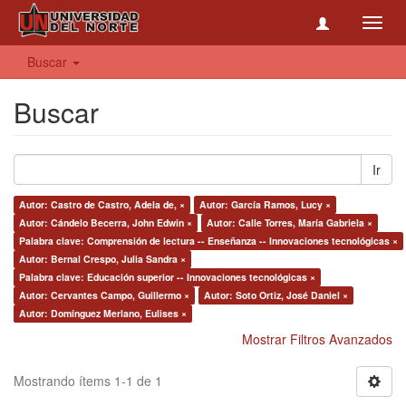
Toggl
navig
Buscar
Buscar
Ir
Autor: Castro de Castro, Adela de, ×
Autor: García Ramos, Lucy ×
Autor: Cándelo Becerra, John Edwin ×
Autor: Calle Torres, María Gabriela ×
Palabra clave: Comprensión de lectura -- Enseñanza -- Innovaciones tecnológicas ×
Autor: Bernal Crespo, Julia Sandra ×
Palabra clave: Educación superior -- Innovaciones tecnológicas ×
Autor: Cervantes Campo, Guillermo ×
Autor: Soto Ortiz, José Daniel ×
Autor: Domínguez Merlano, Eulises ×
Mostrar Filtros Avanzados
Mostrando ítems 1-1 de 1