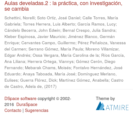
Aulas develadas.2 : la práctica, con investigación,
se cambia
Schettini, Norelli
;
Soto Ortiz, José Daniel
;
Calle Torres, María
Gabriela
;
Torres Herrera, Luis Alberto
;
García Ramos, Lucy
;
Cándelo Becerra, John Edwin
;
Bernal Crespo, Julia Sandra
;
Kleber Espinosa, Javier Mauricio
;
Jiménez Blanco, Germán
Enrique
;
Cervantes Campo, Guillermo
;
Pérez Peñaloza, Vanessa
del Carmen
;
Serrano Gómez, María Paula
;
Moreno Villamizar,
Edgar Andrés
;
Ossa Vergara, María Carolina de la
;
Ríos García,
Ana Liliana
;
Herrera Ortega, Viannys
;
Gómez Cerón, Diego
Fernando
;
Mebarak Chams, Moisés
;
Fontalvo Hernández, José
Eduardo
;
Anaya Taboada, María José
;
Domínguez Merlano,
Eulises
;
Guerra Flórez, Dick
;
Martínez Gómez, Anabella
;
Castro
de Castro, Adela de,
(
2017
)
DSpace software
copyright © 2002-
Theme by
2016
DuraSpace
Contacto
|
Sugerencias