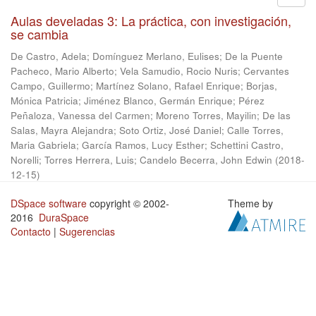
Aulas develadas 3: La práctica, con investigación,
se cambia
De Castro, Adela
;
Domínguez Merlano, Eulises
;
De la Puente
Pacheco, Mario Alberto
;
Vela Samudio, Rocio Nuris
;
Cervantes
Campo, Guillermo
;
Martínez Solano, Rafael Enrique
;
Borjas,
Mónica Patricia
;
Jiménez Blanco, Germán Enrique
;
Pérez
Peñaloza, Vanessa del Carmen
;
Moreno Torres, Mayilin
;
De las
Salas, Mayra Alejandra
;
Soto Ortiz, José Daniel
;
Calle Torres,
Maria Gabriela
;
García Ramos, Lucy Esther
;
Schettini Castro,
Norelli
;
Torres Herrera, Luis
;
Candelo Becerra, John Edwin
(
2018-
12-15
)
DSpace software
copyright © 2002-
Theme by
2016
DuraSpace
Contacto
|
Sugerencias