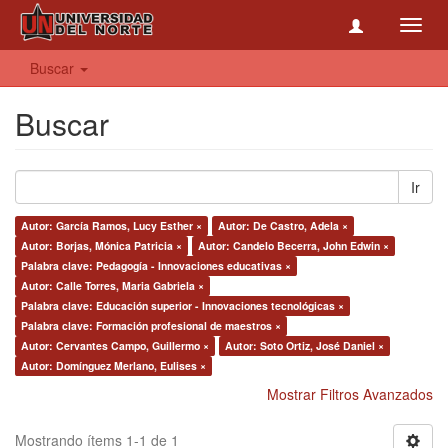
Toggl
navig
Buscar
Buscar
Ir
Autor: García Ramos, Lucy Esther ×
Autor: De Castro, Adela ×
Autor: Borjas, Mónica Patricia ×
Autor: Candelo Becerra, John Edwin ×
Palabra clave: Pedagogía - Innovaciones educativas ×
Autor: Calle Torres, Maria Gabriela ×
Palabra clave: Educación superior - Innovaciones tecnológicas ×
Palabra clave: Formación profesional de maestros ×
Autor: Cervantes Campo, Guillermo ×
Autor: Soto Ortiz, José Daniel ×
Autor: Domínguez Merlano, Eulises ×
Mostrar Filtros Avanzados
Mostrando ítems 1-1 de 1