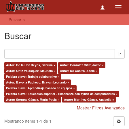
Toggl
navig
Buscar
Buscar
Ir
Autor: De la Hoz Reyes, Sabrina ×
Autor: González Ortiz, Jaime ×
Autor: Ortiz Velásquez, Mauricio ×
Autor: De Castro, Adela ×
Palabra clave: Trabajo colaborativo ×
Autor: Bayona Pacheco, Brayan Leonardo ×
Palabra clave: Aprendizaje basado en equipos ×
Palabra clave: Educación superior - Enseñanza con ayuda de computadores ×
Autor: Serrano Gómez, María Paula ×
Autor: Martínez Gómez, Anabella ×
Mostrar Filtros Avanzados
Mostrando ítems 1-1 de 1