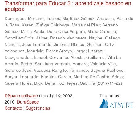
Transformar para Educar 3 : aprendizaje basado en
equipos
Domínguez Merlano, Eulises
;
Martínez Gómez, Anabella
;
Parra de
la Rosa, Karen
;
Zúñiga Chiriboga, María del Pilar
;
Serrano
Gómez, María Paula
;
De la Ossa Vergara, María Carolina
;
González Ortiz, Jaime
;
Rosado Medinueta, Nayibe
;
Gallego
Nicholls, José Fernando
;
Jiménez Blanco, Germán
;
Ortiz
Velásquez, Mauricio
;
Flórez Arroyo, Jorge
;
Lizarazu
Diazgranados, Ismael
;
Cervantes Acosta, Guillermo
;
Villalba
Amarís, Pedro
;
San Juan Vergara, Homero
;
Valencia Villa,
Gerardo José
;
Vásquez Rengifo, Fernando
;
Bayona Pacheco,
Brayan Leonardo
;
Fuentes García, Martha
;
De Castro, Adela
;
Guerra Flórez, Dick
;
De la Hoz Reyes, Sabrina
(
2017-11-22
)
DSpace software
copyright © 2002-
Theme by
2016
DuraSpace
Contacto
|
Sugerencias