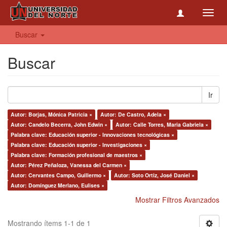
Toggl
navig
Buscar
Buscar
Ir
Autor: Borjas, Mónica Patricia ×
Autor: De Castro, Adela ×
Autor: Candelo Becerra, John Edwin ×
Autor: Calle Torres, Maria Gabriela ×
Palabra clave: Educación superior - Innovaciones tecnológicas ×
Palabra clave: Educación superior - Investigaciones ×
Palabra clave: Formación profesional de maestros ×
Autor: Pérez Peñaloza, Vanessa del Carmen ×
Autor: Cervantes Campo, Guillermo ×
Autor: Soto Ortiz, José Daniel ×
Autor: Domínguez Merlano, Eulises ×
Mostrar Filtros Avanzados
Mostrando ítems 1-1 de 1