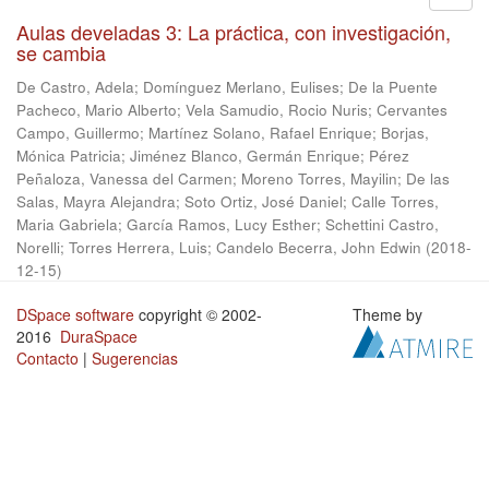
Aulas develadas 3: La práctica, con investigación,
se cambia
De Castro, Adela
;
Domínguez Merlano, Eulises
;
De la Puente
Pacheco, Mario Alberto
;
Vela Samudio, Rocio Nuris
;
Cervantes
Campo, Guillermo
;
Martínez Solano, Rafael Enrique
;
Borjas,
Mónica Patricia
;
Jiménez Blanco, Germán Enrique
;
Pérez
Peñaloza, Vanessa del Carmen
;
Moreno Torres, Mayilin
;
De las
Salas, Mayra Alejandra
;
Soto Ortiz, José Daniel
;
Calle Torres,
Maria Gabriela
;
García Ramos, Lucy Esther
;
Schettini Castro,
Norelli
;
Torres Herrera, Luis
;
Candelo Becerra, John Edwin
(
2018-
12-15
)
DSpace software
copyright © 2002-
Theme by
2016
DuraSpace
Contacto
|
Sugerencias