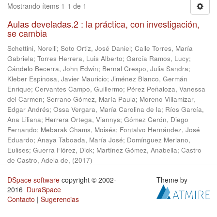
Mostrando ítems 1-1 de 1
Aulas develadas.2 : la práctica, con investigación,
se cambia
Schettini, Norelli
;
Soto Ortiz, José Daniel
;
Calle Torres, María
Gabriela
;
Torres Herrera, Luis Alberto
;
García Ramos, Lucy
;
Cándelo Becerra, John Edwin
;
Bernal Crespo, Julia Sandra
;
Kleber Espinosa, Javier Mauricio
;
Jiménez Blanco, Germán
Enrique
;
Cervantes Campo, Guillermo
;
Pérez Peñaloza, Vanessa
del Carmen
;
Serrano Gómez, María Paula
;
Moreno Villamizar,
Edgar Andrés
;
Ossa Vergara, María Carolina de la
;
Ríos García,
Ana Liliana
;
Herrera Ortega, Viannys
;
Gómez Cerón, Diego
Fernando
;
Mebarak Chams, Moisés
;
Fontalvo Hernández, José
Eduardo
;
Anaya Taboada, María José
;
Domínguez Merlano,
Eulises
;
Guerra Flórez, Dick
;
Martínez Gómez, Anabella
;
Castro
de Castro, Adela de,
(
2017
)
DSpace software
copyright © 2002-
Theme by
2016
DuraSpace
Contacto
|
Sugerencias