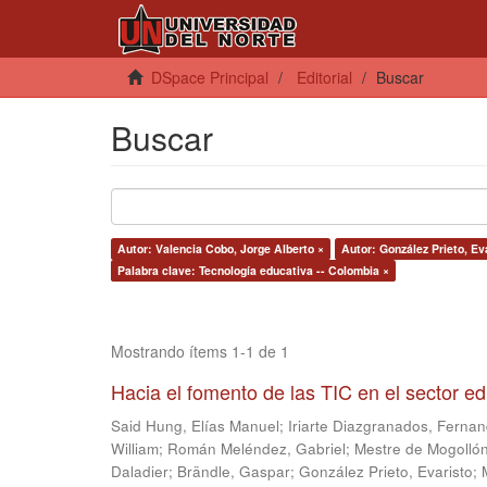
DSpace Principal
Editorial
Buscar
Buscar
Autor: Valencia Cobo, Jorge Alberto ×
Autor: González Prieto, Ev
Palabra clave: Tecnología educativa -- Colombia ×
Mostrando ítems 1-1 de 1
Hacia el fomento de las TIC en el sector e
Said Hung, Elías Manuel
;
Iriarte Diazgranados, Ferna
William
;
Román Meléndez, Gabriel
;
Mestre de Mogollón
Daladier
;
Brändle, Gaspar
;
González Prieto, Evaristo
;