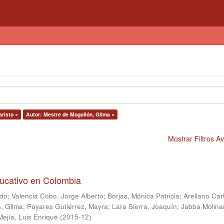
aristo ×
Autor: Mestre de Mogollón, Gilma ×
Mostrar Filtros 
ducativo en Colombia
ndo
;
Valencia Cobo, Jorge Alberto
;
Borjas, Mónica Patricia
;
Arellano Car
, Gilma
;
Payares Gutiérrez, Mayra
;
Lara Sierra, Joaquín
;
Jabba Molina
Mejía, Luis Enrique
(
2015-12
)