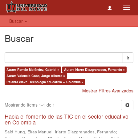
Toggl
navig
Buscar
Buscar
Ir
Autor: Román Meléndez, Gabriel ×
Autor: Iriarte Diazgranados, Fernando ×
Autor: Valencia Cobo, Jorge Alberto ×
Palabra clave: Tecnología educativa -- Colombia ×
Mostrar Filtros Avanzados
Mostrando ítems 1-1 de 1
Hacia el fomento de las TIC en el sector educativo
en Colombia
Said Hung, Elías Manuel
;
Iriarte Diazgranados, Fernando
;