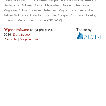
Valencia Cobo, Jorge Alberto
;
Borjas, Mónica Patricia
;
Arellano
Cartagena, William
;
Román Meléndez, Gabriel
;
Mestre de
Mogollón, Gilma
;
Payares Gutiérrez, Mayra
;
Lara Sierra, Joaquín
;
Jabba Molinares, Daladier
;
Brändle, Gaspar
;
González Prieto,
Evaristo
;
Mejía, Luis Enrique
(
2015-12
)
DSpace software
copyright © 2002-
Theme by
2016
DuraSpace
Contacto
|
Sugerencias