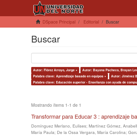
DSpace Principal
Editorial
Buscar
Buscar
Autor: Flórez Arroyo, Jorge ×
Autor: Bayona Pacheco, Brayan Le
Palabra clave: Aprendizaje basado en equipos ×
Autor: Jiménez 
Palabra clave: Educación superior - Enseñanza con ayuda de compu
Mostrando ítems 1-1 de 1
Transformar para Educar 3 : aprendizaje b
Domínguez Merlano, Eulises
;
Martínez Gómez, Anabel
María Paula
;
De la Ossa Vergara, María Carolina
;
Gonz