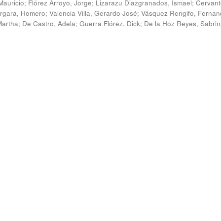
Mauricio
;
Flórez Arroyo, Jorge
;
Lizarazu Diazgranados, Ismael
;
Cervant
rgara, Homero
;
Valencia Villa, Gerardo José
;
Vásquez Rengifo, Fernan
Martha
;
De Castro, Adela
;
Guerra Flórez, Dick
;
De la Hoz Reyes, Sabri