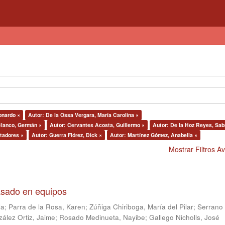
onardo ×
Autor: De la Ossa Vergara, María Carolina ×
Blanco, Germán ×
Autor: Cervantes Acosta, Guillermo ×
Autor: De la Hoz Reyes, Sab
tadores ×
Autor: Guerra Flórez, Dick ×
Autor: Martínez Gómez, Anabella ×
Mostrar Filtros 
asado en equipos
la
;
Parra de la Rosa, Karen
;
Zúñiga Chiriboga, María del Pilar
;
Serrano
ález Ortiz, Jaime
;
Rosado Medinueta, Nayibe
;
Gallego Nicholls, José