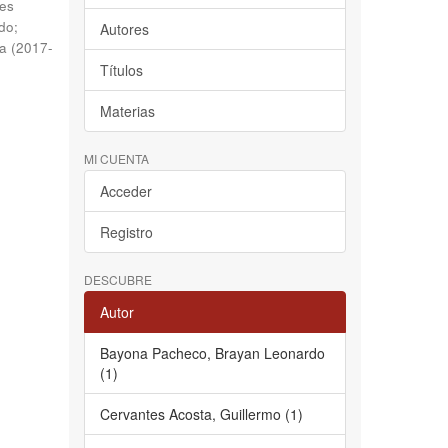
es
do
;
Autores
na
(
2017-
Títulos
Materias
MI CUENTA
Acceder
Registro
DESCUBRE
Autor
Bayona Pacheco, Brayan Leonardo
(1)
Cervantes Acosta, Guillermo (1)