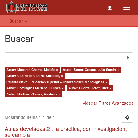
Toggl
navig
Buscar
Buscar
Ir
Autor: Mebarak Chams, Moisés ×
Autor: Bernal Crespo, Julia Sandra ×
Autor: Castro de Castro, Adela de, ×
Palabra clave: Educación superior -- Innovaciones tecnológicas ×
Autor: Domínguez Merlano, Eulises ×
Autor: Guerra Flórez, Dick ×
Autor: Martínez Gómez, Anabella ×
Mostrar Filtros Avanzados
Mostrando ítems 1-1 de 1
Aulas develadas.2 : la práctica, con investigación,
se cambia