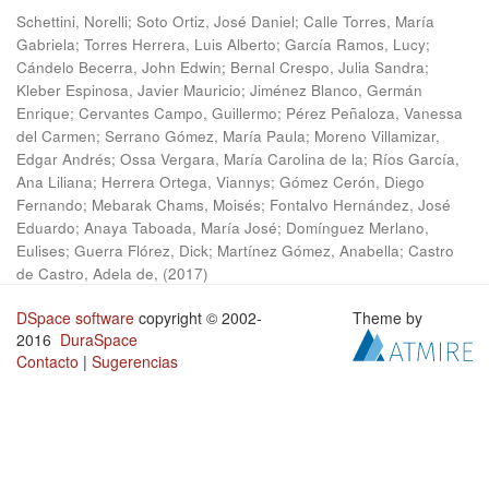
Schettini, Norelli
;
Soto Ortiz, José Daniel
;
Calle Torres, María
Gabriela
;
Torres Herrera, Luis Alberto
;
García Ramos, Lucy
;
Cándelo Becerra, John Edwin
;
Bernal Crespo, Julia Sandra
;
Kleber Espinosa, Javier Mauricio
;
Jiménez Blanco, Germán
Enrique
;
Cervantes Campo, Guillermo
;
Pérez Peñaloza, Vanessa
del Carmen
;
Serrano Gómez, María Paula
;
Moreno Villamizar,
Edgar Andrés
;
Ossa Vergara, María Carolina de la
;
Ríos García,
Ana Liliana
;
Herrera Ortega, Viannys
;
Gómez Cerón, Diego
Fernando
;
Mebarak Chams, Moisés
;
Fontalvo Hernández, José
Eduardo
;
Anaya Taboada, María José
;
Domínguez Merlano,
Eulises
;
Guerra Flórez, Dick
;
Martínez Gómez, Anabella
;
Castro
de Castro, Adela de,
(
2017
)
DSpace software
copyright © 2002-
Theme by
2016
DuraSpace
Contacto
|
Sugerencias