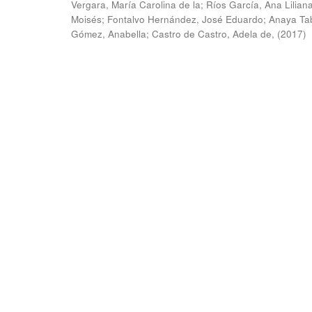
Vergara, María Carolina de la
;
Ríos García, Ana Lilian
Moisés
;
Fontalvo Hernández, José Eduardo
;
Anaya Ta
Gómez, Anabella
;
Castro de Castro, Adela de,
(
2017
)