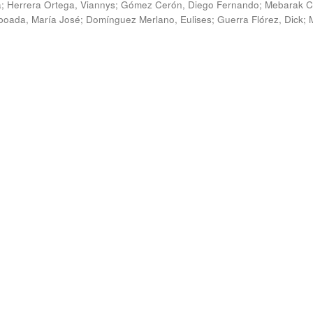
a
;
Herrera Ortega, Viannys
;
Gómez Cerón, Diego Fernando
;
Mebarak C
boada, María José
;
Domínguez Merlano, Eulises
;
Guerra Flórez, Dick
;