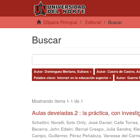
DSpace Principal
Editorial
Buscar
Buscar
Autor: Domínguez Merlano, Eulises ×
Autor: Castro de Castro, Ad
Palabra clave: Internet en la educación superior ×
Autor: Guerra F
Mostrando ítems 1-1 de 1
Aulas develadas.2 : la práctica, con invest
Schettini, Norelli
;
Soto Ortiz, José Daniel
;
Calle Torres,
Becerra, John Edwin
;
Bernal Crespo, Julia Sandra
;
Kle
Campo, Guillermo
;
Pérez Peñaloza, Vanessa del Carm