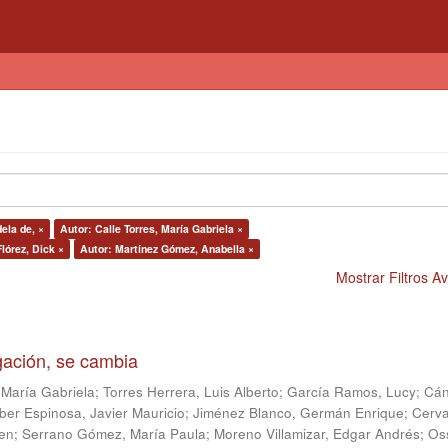
ela de, ×
Autor: Calle Torres, María Gabriela ×
lórez, Dick ×
Autor: Martínez Gómez, Anabella ×
Mostrar Filtros 
igación, se cambia
 María Gabriela
;
Torres Herrera, Luis Alberto
;
García Ramos, Lucy
;
Cán
ber Espinosa, Javier Mauricio
;
Jiménez Blanco, Germán Enrique
;
Cerv
en
;
Serrano Gómez, María Paula
;
Moreno Villamizar, Edgar Andrés
;
Os