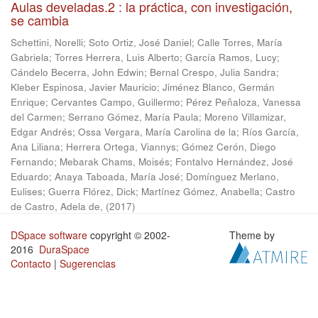
Aulas develadas.2 : la práctica, con investigación,
se cambia
Schettini, Norelli
;
Soto Ortiz, José Daniel
;
Calle Torres, María
Gabriela
;
Torres Herrera, Luis Alberto
;
García Ramos, Lucy
;
Cándelo Becerra, John Edwin
;
Bernal Crespo, Julia Sandra
;
Kleber Espinosa, Javier Mauricio
;
Jiménez Blanco, Germán
Enrique
;
Cervantes Campo, Guillermo
;
Pérez Peñaloza, Vanessa
del Carmen
;
Serrano Gómez, María Paula
;
Moreno Villamizar,
Edgar Andrés
;
Ossa Vergara, María Carolina de la
;
Ríos García,
Ana Liliana
;
Herrera Ortega, Viannys
;
Gómez Cerón, Diego
Fernando
;
Mebarak Chams, Moisés
;
Fontalvo Hernández, José
Eduardo
;
Anaya Taboada, María José
;
Domínguez Merlano,
Eulises
;
Guerra Flórez, Dick
;
Martínez Gómez, Anabella
;
Castro
de Castro, Adela de,
(
2017
)
DSpace software
copyright © 2002-
Theme by
2016
DuraSpace
Contacto
|
Sugerencias