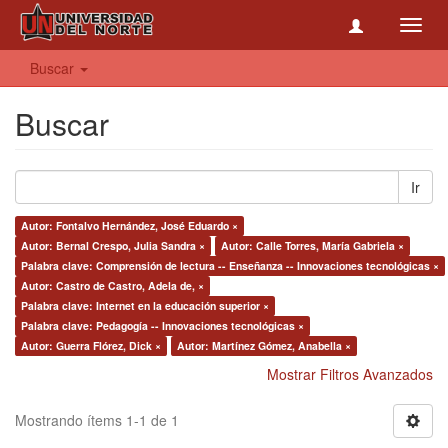
Toggl
navig
Buscar
Buscar
Ir
Autor: Fontalvo Hernández, José Eduardo ×
Autor: Bernal Crespo, Julia Sandra ×
Autor: Calle Torres, María Gabriela ×
Palabra clave: Comprensión de lectura -- Enseñanza -- Innovaciones tecnológicas ×
Autor: Castro de Castro, Adela de, ×
Palabra clave: Internet en la educación superior ×
Palabra clave: Pedagogía -- Innovaciones tecnológicas ×
Autor: Guerra Flórez, Dick ×
Autor: Martínez Gómez, Anabella ×
Mostrar Filtros Avanzados
Mostrando ítems 1-1 de 1