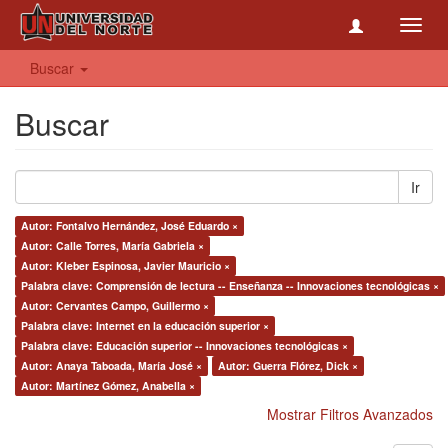
Toggl
navig
Buscar
Buscar
Ir
Autor: Fontalvo Hernández, José Eduardo ×
Autor: Calle Torres, María Gabriela ×
Autor: Kleber Espinosa, Javier Mauricio ×
Palabra clave: Comprensión de lectura -- Enseñanza -- Innovaciones tecnológicas ×
Autor: Cervantes Campo, Guillermo ×
Palabra clave: Internet en la educación superior ×
Palabra clave: Educación superior -- Innovaciones tecnológicas ×
Autor: Anaya Taboada, María José ×
Autor: Guerra Flórez, Dick ×
Autor: Martínez Gómez, Anabella ×
Mostrar Filtros Avanzados