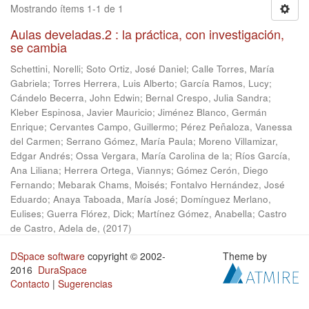
Mostrando ítems 1-1 de 1
Aulas develadas.2 : la práctica, con investigación,
se cambia
Schettini, Norelli
;
Soto Ortiz, José Daniel
;
Calle Torres, María
Gabriela
;
Torres Herrera, Luis Alberto
;
García Ramos, Lucy
;
Cándelo Becerra, John Edwin
;
Bernal Crespo, Julia Sandra
;
Kleber Espinosa, Javier Mauricio
;
Jiménez Blanco, Germán
Enrique
;
Cervantes Campo, Guillermo
;
Pérez Peñaloza, Vanessa
del Carmen
;
Serrano Gómez, María Paula
;
Moreno Villamizar,
Edgar Andrés
;
Ossa Vergara, María Carolina de la
;
Ríos García,
Ana Liliana
;
Herrera Ortega, Viannys
;
Gómez Cerón, Diego
Fernando
;
Mebarak Chams, Moisés
;
Fontalvo Hernández, José
Eduardo
;
Anaya Taboada, María José
;
Domínguez Merlano,
Eulises
;
Guerra Flórez, Dick
;
Martínez Gómez, Anabella
;
Castro
de Castro, Adela de,
(
2017
)
DSpace software
copyright © 2002-
Theme by
2016
DuraSpace
Contacto
|
Sugerencias