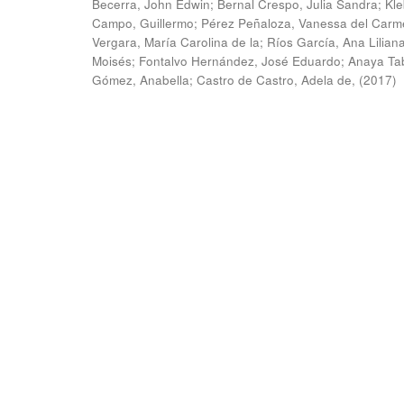
Becerra, John Edwin
;
Bernal Crespo, Julia Sandra
;
Kle
Campo, Guillermo
;
Pérez Peñaloza, Vanessa del Carm
Vergara, María Carolina de la
;
Ríos García, Ana Lilian
Moisés
;
Fontalvo Hernández, José Eduardo
;
Anaya Ta
Gómez, Anabella
;
Castro de Castro, Adela de,
(
2017
)