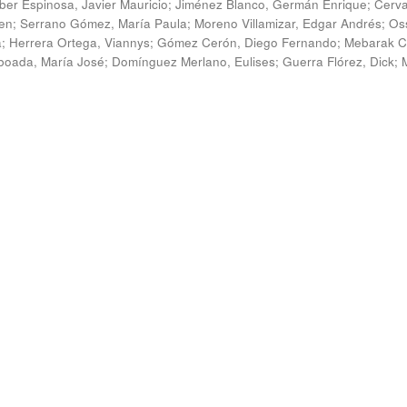
ber Espinosa, Javier Mauricio
;
Jiménez Blanco, Germán Enrique
;
Cerv
en
;
Serrano Gómez, María Paula
;
Moreno Villamizar, Edgar Andrés
;
Os
a
;
Herrera Ortega, Viannys
;
Gómez Cerón, Diego Fernando
;
Mebarak C
boada, María José
;
Domínguez Merlano, Eulises
;
Guerra Flórez, Dick
;