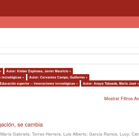
×
Autor: Kleber Espinosa, Javier Mauricio ×
s tecnológicas ×
Autor: Cervantes Campo, Guillermo ×
 Educación superior -- Innovaciones tecnológicas ×
Autor: Anaya Taboada, María José ×
Mostrar Filtros 
igación, se cambia
 María Gabriela
;
Torres Herrera, Luis Alberto
;
García Ramos, Lucy
;
Cán