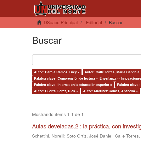
DSpace Principal
Editorial
Buscar
Buscar
Autor: García Ramos, Lucy ×
Autor: Calle Torres, María Gabriela 
Palabra clave: Comprensión de lectura -- Enseñanza -- Innovacione
Palabra clave: Internet en la educación superior ×
Palabra clave:
Autor: Guerra Flórez, Dick ×
Autor: Martínez Gómez, Anabella ×
Mostrando ítems 1-1 de 1
Aulas develadas.2 : la práctica, con invest
Schettini, Norelli
;
Soto Ortiz, José Daniel
;
Calle Torres,