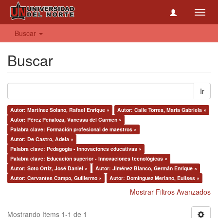
Toggl
navig
Buscar
Buscar
Ir
Autor: Martínez Solano, Rafael Enrique ×
Autor: Calle Torres, Maria Gabriela ×
Autor: Pérez Peñaloza, Vanessa del Carmen ×
Palabra clave: Formación profesional de maestros ×
Autor: De Castro, Adela ×
Palabra clave: Pedagogía - Innovaciones educativas ×
Palabra clave: Educación superior - Innovaciones tecnológicas ×
Autor: Soto Ortiz, José Daniel ×
Autor: Jiménez Blanco, Germán Enrique ×
Autor: Cervantes Campo, Guillermo ×
Autor: Domínguez Merlano, Eulises ×
Mostrar Filtros Avanzados
Mostrando ítems 1-1 de 1