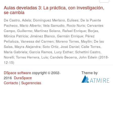
Aulas develadas 3: La práctica, con investigación,
se cambia
De Castro, Adela
;
Domínguez Merlano, Eulises
;
De la Puente
Pacheco, Mario Alberto
;
Vela Samudio, Rocio Nuris
;
Cervantes
Campo, Guillermo
;
Martínez Solano, Rafael Enrique
;
Borjas,
Mónica Patricia
;
Jiménez Blanco, Germán Enrique
;
Pérez
Peñaloza, Vanessa del Carmen
;
Moreno Torres, Mayilin
;
De las
Salas, Mayra Alejandra
;
Soto Ortiz, José Daniel
;
Calle Torres,
Maria Gabriela
;
García Ramos, Lucy Esther
;
Schettini Castro,
Norelli
;
Torres Herrera, Luis
;
Candelo Becerra, John Edwin
(
2018-
12-15
)
DSpace software
copyright © 2002-
Theme by
2016
DuraSpace
Contacto
|
Sugerencias