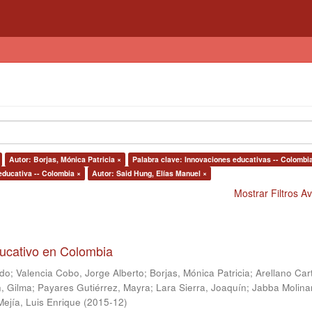
Autor: Borjas, Mónica Patricia ×
Palabra clave: Innovaciones educativas -- Colombi
educativa -- Colombia ×
Autor: Said Hung, Elías Manuel ×
Mostrar Filtros 
ducativo en Colombia
ndo
;
Valencia Cobo, Jorge Alberto
;
Borjas, Mónica Patricia
;
Arellano Car
, Gilma
;
Payares Gutiérrez, Mayra
;
Lara Sierra, Joaquín
;
Jabba Molina
Mejía, Luis Enrique
(
2015-12
)