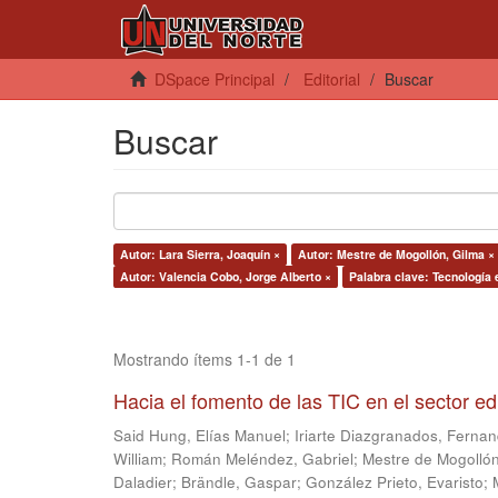
DSpace Principal
Editorial
Buscar
Buscar
Autor: Lara Sierra, Joaquín ×
Autor: Mestre de Mogollón, Gilma ×
Autor: Valencia Cobo, Jorge Alberto ×
Palabra clave: Tecnología 
Mostrando ítems 1-1 de 1
Hacia el fomento de las TIC en el sector e
Said Hung, Elías Manuel
;
Iriarte Diazgranados, Ferna
William
;
Román Meléndez, Gabriel
;
Mestre de Mogollón
Daladier
;
Brändle, Gaspar
;
González Prieto, Evaristo
;