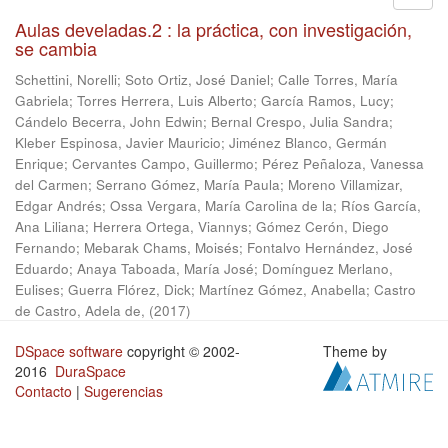
Aulas develadas.2 : la práctica, con investigación,
se cambia
Schettini, Norelli
;
Soto Ortiz, José Daniel
;
Calle Torres, María
Gabriela
;
Torres Herrera, Luis Alberto
;
García Ramos, Lucy
;
Cándelo Becerra, John Edwin
;
Bernal Crespo, Julia Sandra
;
Kleber Espinosa, Javier Mauricio
;
Jiménez Blanco, Germán
Enrique
;
Cervantes Campo, Guillermo
;
Pérez Peñaloza, Vanessa
del Carmen
;
Serrano Gómez, María Paula
;
Moreno Villamizar,
Edgar Andrés
;
Ossa Vergara, María Carolina de la
;
Ríos García,
Ana Liliana
;
Herrera Ortega, Viannys
;
Gómez Cerón, Diego
Fernando
;
Mebarak Chams, Moisés
;
Fontalvo Hernández, José
Eduardo
;
Anaya Taboada, María José
;
Domínguez Merlano,
Eulises
;
Guerra Flórez, Dick
;
Martínez Gómez, Anabella
;
Castro
de Castro, Adela de,
(
2017
)
DSpace software
copyright © 2002-
Theme by
2016
DuraSpace
Contacto
|
Sugerencias