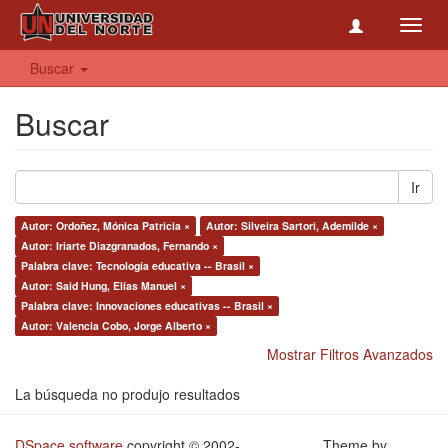
Toggl
navig
Buscar
Buscar
Ir
Autor: Ordoñez, Mónica Patricia ×
Autor: Silveira Sartori, Ademilde ×
Autor: Iriarte Diazgranados, Fernando ×
Palabra clave: Tecnología educativa -- Brasil ×
Autor: Said Hung, Elías Manuel ×
Palabra clave: Innovaciones educativas -- Brasil ×
Autor: Valencia Cobo, Jorge Alberto ×
Mostrar Filtros Avanzados
La búsqueda no produjo resultados
DSpace software
copyright © 2002-
Theme by