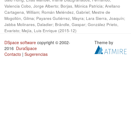
Valencia Cobo, Jorge Alberto
;
Borjas, Mónica Patricia
;
Arellano
Cartagena, William
;
Román Meléndez, Gabriel
;
Mestre de
Mogollón, Gilma
;
Payares Gutiérrez, Mayra
;
Lara Sierra, Joaquín
;
Jabba Molinares, Daladier
;
Brändle, Gaspar
;
González Prieto,
Evaristo
;
Mejía, Luis Enrique
(
2015-12
)
DSpace software
copyright © 2002-
Theme by
2016
DuraSpace
Contacto
|
Sugerencias