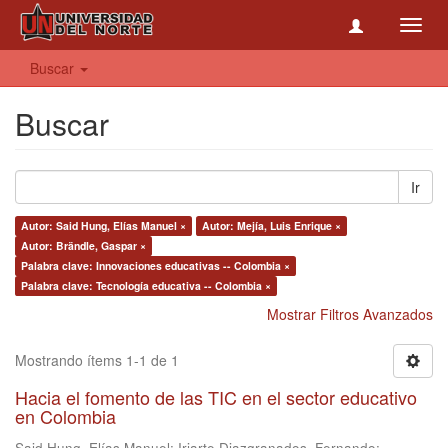
Toggl
navig
Buscar
Buscar
Ir
Autor: Said Hung, Elías Manuel ×
Autor: Mejía, Luis Enrique ×
Autor: Brändle, Gaspar ×
Palabra clave: Innovaciones educativas -- Colombia ×
Palabra clave: Tecnología educativa -- Colombia ×
Mostrar Filtros Avanzados
Mostrando ítems 1-1 de 1
Hacia el fomento de las TIC en el sector educativo
en Colombia
Said Hung, Elías Manuel
;
Iriarte Diazgranados, Fernando
;