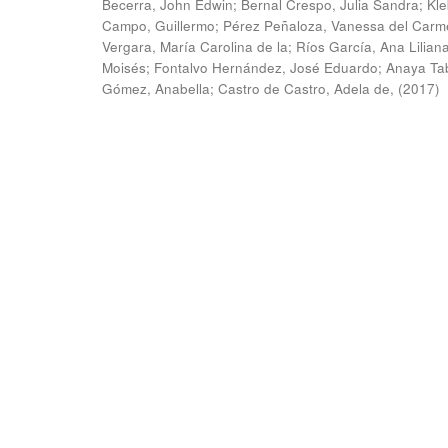
Becerra, John Edwin
;
Bernal Crespo, Julia Sandra
;
Kle
Campo, Guillermo
;
Pérez Peñaloza, Vanessa del Carm
Vergara, María Carolina de la
;
Ríos García, Ana Lilian
Moisés
;
Fontalvo Hernández, José Eduardo
;
Anaya Ta
Gómez, Anabella
;
Castro de Castro, Adela de,
(
2017
)