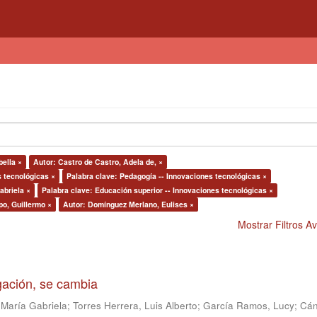
ella ×
Autor: Castro de Castro, Adela de, ×
s tecnológicas ×
Palabra clave: Pedagogía -- Innovaciones tecnológicas ×
abriela ×
Palabra clave: Educación superior -- Innovaciones tecnológicas ×
o, Guillermo ×
Autor: Domínguez Merlano, Eulises ×
Mostrar Filtros 
igación, se cambia
 María Gabriela
;
Torres Herrera, Luis Alberto
;
García Ramos, Lucy
;
Cán