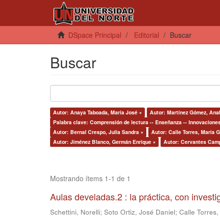
DSpace Principal
Editorial
Buscar
Buscar
Autor: Anaya Taboada, María José ×
Autor: Martínez Gómez, Anab
Palabra clave: Comprensión de lectura -- Enseñanza -- Innovacione
Autor: Bernal Crespo, Julia Sandra ×
Autor: Calle Torres, María G
Autor: Jiménez Blanco, Germán Enrique ×
Autor: Cervantes Camp
Mostrando ítems 1-1 de 1
Aulas develadas.2 : la práctica, con invest
Schettini, Norelli
;
Soto Ortiz, José Daniel
;
Calle Torres,