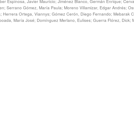
ber Espinosa, Javier Mauricio
;
Jiménez Blanco, Germán Enrique
;
Cerv
en
;
Serrano Gómez, María Paula
;
Moreno Villamizar, Edgar Andrés
;
Os
a
;
Herrera Ortega, Viannys
;
Gómez Cerón, Diego Fernando
;
Mebarak C
boada, María José
;
Domínguez Merlano, Eulises
;
Guerra Flórez, Dick
;