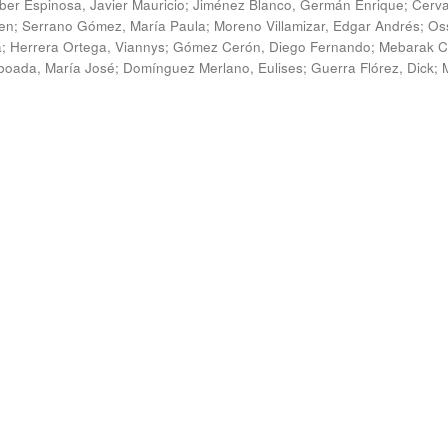
ber Espinosa, Javier Mauricio
;
Jiménez Blanco, Germán Enrique
;
Cerv
en
;
Serrano Gómez, María Paula
;
Moreno Villamizar, Edgar Andrés
;
Os
a
;
Herrera Ortega, Viannys
;
Gómez Cerón, Diego Fernando
;
Mebarak C
boada, María José
;
Domínguez Merlano, Eulises
;
Guerra Flórez, Dick
;