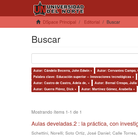
DSpace Principal
Editorial
Buscar
Buscar
Autor: Cándelo Becerra, John Edwin ×
Autor: Cervantes Campo, 
Palabra clave: Educación superior -- Innovaciones tecnológicas ×
Autor: Castro de Castro, Adela de, ×
Autor: Bernal Crespo, Julia
Autor: Guerra Flórez, Dick ×
Autor: Martínez Gómez, Anabella ×
Mostrando ítems 1-1 de 1
Aulas develadas.2 : la práctica, con invest
Schettini, Norelli
;
Soto Ortiz, José Daniel
;
Calle Torres,