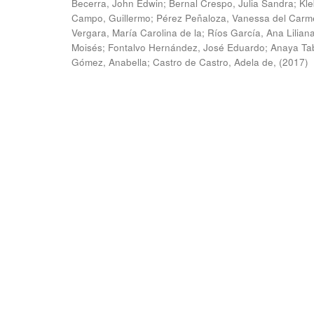
Becerra, John Edwin
;
Bernal Crespo, Julia Sandra
;
Kle
Campo, Guillermo
;
Pérez Peñaloza, Vanessa del Carm
Vergara, María Carolina de la
;
Ríos García, Ana Lilian
Moisés
;
Fontalvo Hernández, José Eduardo
;
Anaya Ta
Gómez, Anabella
;
Castro de Castro, Adela de,
(
2017
)