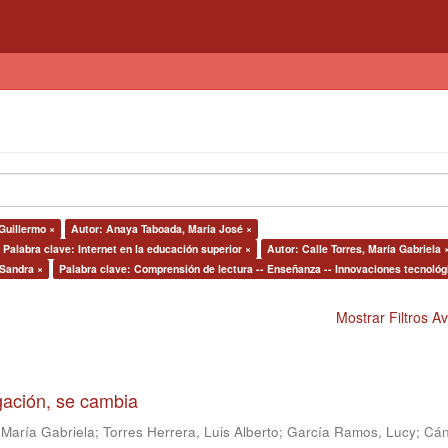
Guillermo ×
Autor: Anaya Taboada, María José ×
Palabra clave: Internet en la educación superior ×
Autor: Calle Torres, María Gabriela 
 Sandra ×
Palabra clave: Comprensión de lectura -- Enseñanza -- Innovaciones tecnológ
Mostrar Filtros 
igación, se cambia
 María Gabriela
;
Torres Herrera, Luis Alberto
;
García Ramos, Lucy
;
Cán