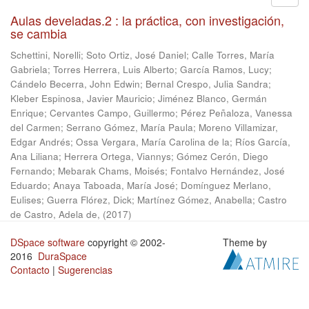
Aulas develadas.2 : la práctica, con investigación,
se cambia
Schettini, Norelli
;
Soto Ortiz, José Daniel
;
Calle Torres, María
Gabriela
;
Torres Herrera, Luis Alberto
;
García Ramos, Lucy
;
Cándelo Becerra, John Edwin
;
Bernal Crespo, Julia Sandra
;
Kleber Espinosa, Javier Mauricio
;
Jiménez Blanco, Germán
Enrique
;
Cervantes Campo, Guillermo
;
Pérez Peñaloza, Vanessa
del Carmen
;
Serrano Gómez, María Paula
;
Moreno Villamizar,
Edgar Andrés
;
Ossa Vergara, María Carolina de la
;
Ríos García,
Ana Liliana
;
Herrera Ortega, Viannys
;
Gómez Cerón, Diego
Fernando
;
Mebarak Chams, Moisés
;
Fontalvo Hernández, José
Eduardo
;
Anaya Taboada, María José
;
Domínguez Merlano,
Eulises
;
Guerra Flórez, Dick
;
Martínez Gómez, Anabella
;
Castro
de Castro, Adela de,
(
2017
)
DSpace software
copyright © 2002-
Theme by
2016
DuraSpace
Contacto
|
Sugerencias