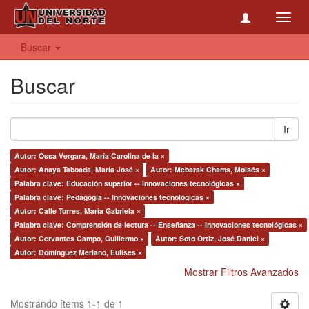
Toggl
navig
Buscar
Buscar
Ir
Autor: Ossa Vergara, María Carolina de la ×
Autor: Anaya Taboada, María José ×
Autor: Mebarak Chams, Moisés ×
Palabra clave: Educación superior -- Innovaciones tecnológicas ×
Palabra clave: Pedagogía -- Innovaciones tecnológicas ×
Autor: Calle Torres, María Gabriela ×
Palabra clave: Comprensión de lectura -- Enseñanza -- Innovaciones tecnológicas ×
Autor: Cervantes Campo, Guillermo ×
Autor: Soto Ortiz, José Daniel ×
Autor: Domínguez Merlano, Eulises ×
Mostrar Filtros Avanzados
Mostrando ítems 1-1 de 1