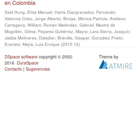
en Colombia
Said Hung, Elías Manuel
;
Iriarte Diazgranados, Fernando
;
Valencia Cobo, Jorge Alberto
;
Borjas, Mónica Patricia
;
Arellano
Cartagena, William
;
Román Meléndez, Gabriel
;
Mestre de
Mogollón, Gilma
;
Payares Gutiérrez, Mayra
;
Lara Sierra, Joaquín
;
Jabba Molinares, Daladier
;
Brändle, Gaspar
;
González Prieto,
Evaristo
;
Mejía, Luis Enrique
(
2015-12
)
DSpace software
copyright © 2002-
Theme by
2016
DuraSpace
Contacto
|
Sugerencias