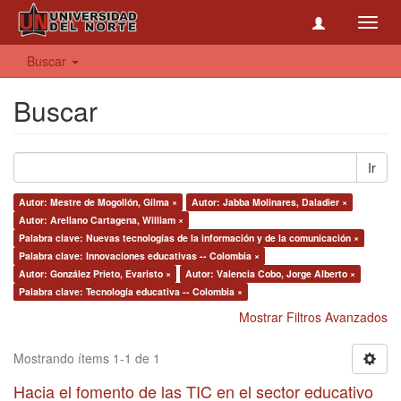
Toggl
navig
Buscar
Buscar
Ir
Autor: Mestre de Mogollón, Gilma ×
Autor: Jabba Molinares, Daladier ×
Autor: Arellano Cartagena, William ×
Palabra clave: Nuevas tecnologías de la información y de la comunicación ×
Palabra clave: Innovaciones educativas -- Colombia ×
Autor: González Prieto, Evaristo ×
Autor: Valencia Cobo, Jorge Alberto ×
Palabra clave: Tecnología educativa -- Colombia ×
Mostrar Filtros Avanzados
Mostrando ítems 1-1 de 1
Hacia el fomento de las TIC en el sector educativo