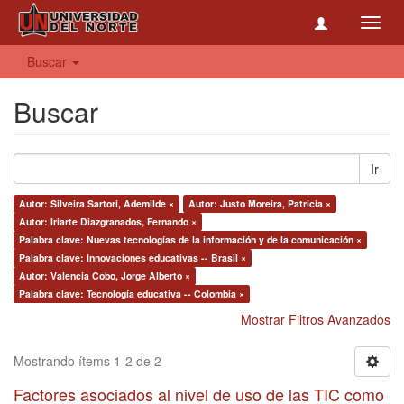
Toggl
navig
Buscar
Buscar
Ir
Autor: Silveira Sartori, Ademilde ×
Autor: Justo Moreira, Patricia ×
Autor: Iriarte Diazgranados, Fernando ×
Palabra clave: Nuevas tecnologías de la información y de la comunicación ×
Palabra clave: Innovaciones educativas -- Brasil ×
Autor: Valencia Cobo, Jorge Alberto ×
Palabra clave: Tecnología educativa -- Colombia ×
Mostrar Filtros Avanzados
Mostrando ítems 1-2 de 2
Factores asociados al nivel de uso de las TIC como