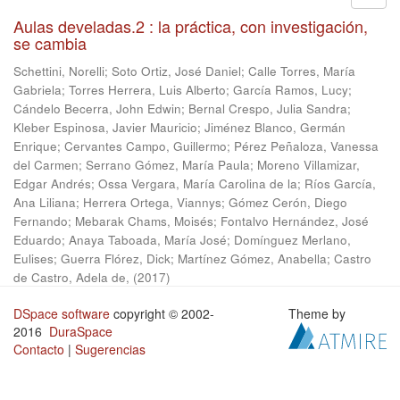
Aulas develadas.2 : la práctica, con investigación,
se cambia
Schettini, Norelli
;
Soto Ortiz, José Daniel
;
Calle Torres, María
Gabriela
;
Torres Herrera, Luis Alberto
;
García Ramos, Lucy
;
Cándelo Becerra, John Edwin
;
Bernal Crespo, Julia Sandra
;
Kleber Espinosa, Javier Mauricio
;
Jiménez Blanco, Germán
Enrique
;
Cervantes Campo, Guillermo
;
Pérez Peñaloza, Vanessa
del Carmen
;
Serrano Gómez, María Paula
;
Moreno Villamizar,
Edgar Andrés
;
Ossa Vergara, María Carolina de la
;
Ríos García,
Ana Liliana
;
Herrera Ortega, Viannys
;
Gómez Cerón, Diego
Fernando
;
Mebarak Chams, Moisés
;
Fontalvo Hernández, José
Eduardo
;
Anaya Taboada, María José
;
Domínguez Merlano,
Eulises
;
Guerra Flórez, Dick
;
Martínez Gómez, Anabella
;
Castro
de Castro, Adela de,
(
2017
)
DSpace software
copyright © 2002-
Theme by
2016
DuraSpace
Contacto
|
Sugerencias