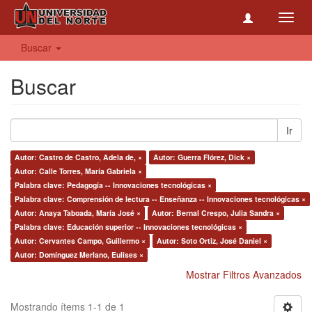
Toggl
navig
Buscar
Buscar
Ir
Autor: Castro de Castro, Adela de, ×
Autor: Guerra Flórez, Dick ×
Autor: Calle Torres, María Gabriela ×
Palabra clave: Pedagogía -- Innovaciones tecnológicas ×
Palabra clave: Comprensión de lectura -- Enseñanza -- Innovaciones tecnológicas ×
Autor: Anaya Taboada, María José ×
Autor: Bernal Crespo, Julia Sandra ×
Palabra clave: Educación superior -- Innovaciones tecnológicas ×
Autor: Cervantes Campo, Guillermo ×
Autor: Soto Ortiz, José Daniel ×
Autor: Domínguez Merlano, Eulises ×
Mostrar Filtros Avanzados
Mostrando ítems 1-1 de 1