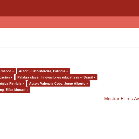
ernando ×
Autor: Justo Moreira, Patricia ×
cación ×
Palabra clave: Innovaciones educativas -- Brasil ×
ónica Patricia ×
Autor: Valencia Cobo, Jorge Alberto ×
ng, Elías Manuel ×
Mostrar Filtros 