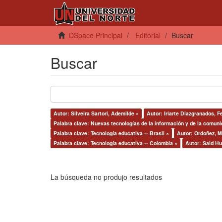
DSpace Principal
Editorial
Buscar
Buscar
Autor: Silveira Sartori, Ademilde ×
Autor: Iriarte Diazgranados, F
Palabra clave: Nuevas tecnologías de la información y de la comuni
Palabra clave: Tecnología educativa -- Brasil ×
Autor: Ordoñez, M
Palabra clave: Tecnología educativa -- Colombia ×
Autor: Said Hu
La búsqueda no produjo resultados