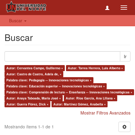
Toggl
navig
Buscar
Buscar
Ir
Autor: Cervantes Campo, Guillermo ×
Autor: Torres Herrera, Luis Alberto ×
Autor: Castro de Castro, Adela de, ×
Palabra clave: Pedagogía -- Innovaciones tecnológicas ×
Palabra clave: Educación superior -- Innovaciones tecnológicas ×
Palabra clave: Comprensión de lectura -- Enseñanza -- Innovaciones tecnológicas ×
Autor: Anaya Taboada, María José ×
Autor: Ríos García, Ana Liliana ×
Autor: Guerra Flórez, Dick ×
Autor: Martínez Gómez, Anabella ×
Mostrar Filtros Avanzados
Mostrando ítems 1-1 de 1