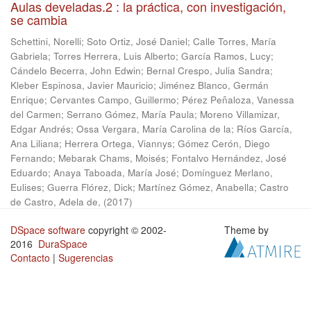
Aulas develadas.2 : la práctica, con investigación,
se cambia
Schettini, Norelli
;
Soto Ortiz, José Daniel
;
Calle Torres, María
Gabriela
;
Torres Herrera, Luis Alberto
;
García Ramos, Lucy
;
Cándelo Becerra, John Edwin
;
Bernal Crespo, Julia Sandra
;
Kleber Espinosa, Javier Mauricio
;
Jiménez Blanco, Germán
Enrique
;
Cervantes Campo, Guillermo
;
Pérez Peñaloza, Vanessa
del Carmen
;
Serrano Gómez, María Paula
;
Moreno Villamizar,
Edgar Andrés
;
Ossa Vergara, María Carolina de la
;
Ríos García,
Ana Liliana
;
Herrera Ortega, Viannys
;
Gómez Cerón, Diego
Fernando
;
Mebarak Chams, Moisés
;
Fontalvo Hernández, José
Eduardo
;
Anaya Taboada, María José
;
Domínguez Merlano,
Eulises
;
Guerra Flórez, Dick
;
Martínez Gómez, Anabella
;
Castro
de Castro, Adela de,
(
2017
)
DSpace software
copyright © 2002-
Theme by
2016
DuraSpace
Contacto
|
Sugerencias